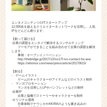
エンタメコンテンツのITスタートアップ
12,000名を超えるクリエイターネットワークを活用し、人気
IPをどんどん創ります。
【創って届ける】
‐企業の課題をエンタメで解決するコンサルティング
フーモアができることを組み合わせて企業の課題を解決
します。
事例：オープンイノベーション
http://thebridge.jp/2017/12/ivs17f-ivs-connect-for-ana
https://whomor.com/news/press/article/20170615/
【創る】
‐ ゲームイラスト
ゲームのキャラクターやアイテムなどのイラスト制作
‐ マンガプロモーション
マンガを活用したLPやパンフレットなどの制作
‐企業IP
企業と協働でストーリーやキャラクターを制作
‐オリジナル漫画
分業体制でナウシカやAKIRAのような書き込みの