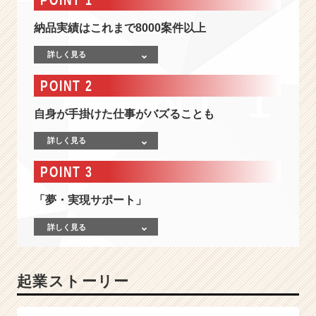
ン
テ
納品実績はこれまで8000案件以上
ン
ツ
詳しく見る
の
I
POINT 2
T
ス
自身が手掛けた仕事がバズることも
タ
ー
詳しく見る
ト
ア
POINT 3
ッ
プ
「夢・実現サポート」
【ク
リ
詳しく見る
エ
イ
テ
起業ストーリー
ィ
ブ
で