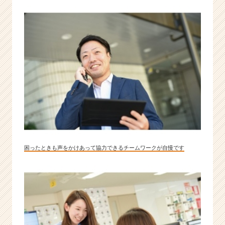
る
印
刷
会
社
で
す
|
ベ
ン
チ
ャ
ー・
成
困ったときも声をかけあって協力できるチームワークが自慢です
長
企
業
か
ら
ス
カ