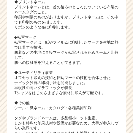
◆プリントネーム
プリントネームとは、首の後ろのところについている布製の
ネームタグのこと。
印刷や刺繍のものがありますが、プリントネームは、その中
でも印刷のものを指します。
リボンのような布に印刷します。
◆転写マーク
転写マークとは、紙やフィルムに印刷したマークを生地に熱
で圧着する技法。
肌着などの生地に直接マークが転写されるためネームと比較
して、
肌への接触感を抑えることができます。
◆ユーティリティ事業
オフセット印刷の技術と転写マークの技術を合体させた
ナビック独自の印刷手法を開発しました。
再現性の高いグラフィックが特長。
Tシャツをはじめさまざまな素材に印刷が可能です。
◆その他
シール・織ネーム・カタログ・各種美術印刷
タグやブランドネームは、多品種小ロット生産。
しかも特殊な印刷技術や設備が必要なため、大手が参入しづ
らい業界です。