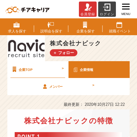
MENU
会員登録
ログイン
株
式
会
求人を
探す
説明会を
探す
企業を
探す
就職
イベント
社
ナ
株式会社ナビック
ビ
＋ フォロー
ッ
ク
の
>
企業TOP
企業情報
会
社
>
メンバー
情
報
-
最終更新： 2020年10月27日 12:22
衣
料
株式会社ナビックの特徴
に
つ
い
POINT 1