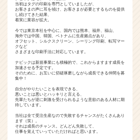
C
当初はタグの印刷を専門としていましたが、
a
お客さまの声に耳を傾け、お客さまが必要とするものを提供
r
し続けてきた結果、
着実に業容が拡大。
e
e
今では東京本社を中心に、国内では熊本、福井、福山、
r）
海外では中国、韓国、ベトナムに生産拠点があり、
オフセット、シルクスクリーン、シーリング印刷、転写マー
クなど
さまざまな印刷手法に対応しています。
ナビックは新規事業にも積極的で、これからますます成長を
加速させる予定です。
そのために、お互いに切磋琢磨しながら成長できる仲間を募
集中！
自分がやりたいことを表現できる、
悪いことは悪いとハッキリと言える、
先輩たちが逆に刺激を受けられるような意欲のある人材に期
待しています。
当社は全て受注生産なので失敗するチャンスがたくさんあり
ます（笑）。
それは成長のチャンス。どんどん失敗して、
仕事を覚えていっていただければと思います。