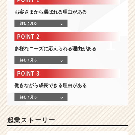
て
い
お客さまから選ばれる理由がある
る
「タ
詳しく見る
グ」
や
POINT 2
「プ
リ
多様なニーズに応えられる理由がある
ン
ト
詳しく見る
ネ
ー
POINT 3
ム」
を
働きながら成長できる理由がある
専
門
詳しく見る
に
つ
く
起業ストーリー
っ
て
い