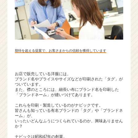
ウ
ト
が
届
く
就
活
サ
期待を超える提案で、お客さまからの信頼を獲得しています
イ
ト
チ
お店で販売している洋服には、
ア
ブランド名やプライスやサイズなどが印刷された「タグ」が
キ
ついています。
ャ
また、襟のところには、細長い布にブランド名を印刷した
リ
「ブランドネーム」が縫いつけてあります。
ア
これらを印刷・製造しているのがナビックです。
（C
皆さんも知っている有名ブランドの「タグ」や「ブランドネ
h
ーム」が、
e
いったいどんなふうにつくられているのか、興味ありません
か？
e
r
ナビックは昭和47年の創業。