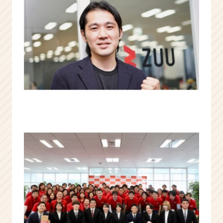
企
業
か
ら
ス
カ
ウ
ト
が
届
く
就
活
サ
イ
ト
チ
ア
キ
ャ
リ