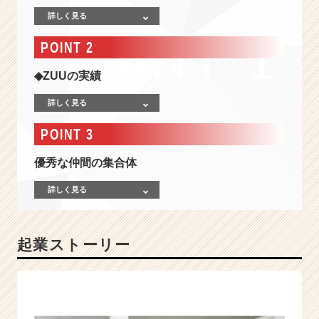
上
詳しく見る
場/
F
POINT 2
i
n
◆ZUUの実績
T
e
詳しく見る
c
h
POINT 3
ベ
ン
優秀な仲間の集合体
チ
ャ
詳しく見る
ー
|
ベ
起業ストーリー
ン
チ
ャ
ー・
成
長