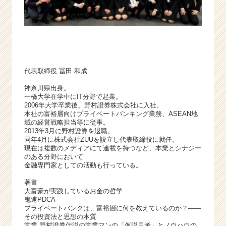
ア
（C
h
e
e
r
C
代表取締役 冨田 和成
a
神奈川県出身。
r
一橋大学在学中にIT分野で起業。
e
2006年大学卒業後、野村證券株式会社に入社。
e
本社の富裕層向けプライベートバンキング業務、ASEAN地
域の経営戦略担当等に従事。
r）
2013年3月に野村證券を退職。
同年4月に株式会社ZUUを設立し代表取締役に就任。
現在は複数のメディアにて連載を持つなど、本業とシナジー
のある分野において
金融専門家としての活動も行っている。
著書
大富豪が実践しているお金の哲学
鬼速PDCA
プライベートバンクは、富裕層に何を教えているのか？――
その投資法と思想の本質
営業 野村證券伝説の営業マンの「仮説思考」とノウハウの