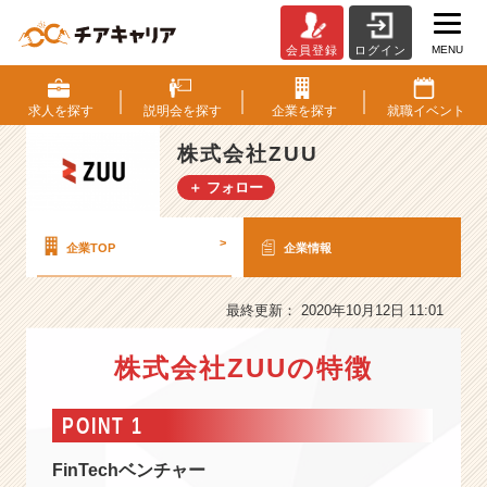
MENU
会員登録
ログイン
株
式
会
求人を
探す
説明会を
探す
企業を
探す
就職
イベント
社
Z
株式会社ZUU
U
＋ フォロー
U
の
会
>
企業TOP
企業情報
社
情
報
最終更新： 2020年10月12日 11:01
-
東
株式会社ZUUの特徴
証
マ
POINT 1
ザ
ー
FinTechベンチャー
ズ