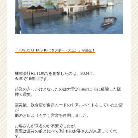
届
く
就
活
サ
イ
ト
チ
「TUGBOAT TAISHO（タグボート大正）」が誕生！
ア
キ
ャ
株式会社RETOWNを創業したのは、2004年。
リ
今年で16年目です。
ア
（C
起業のきっかけとなったのは大学1年生のころに経験した阪
h
神大震災。
e
震災後、飲食店が自粛ムードの中アルバイトをしていたお店
e
が
r
他のお店よりも早く営業を再開しました。
C
お客さんが来るのか不安でしたが、
a
実際は震災の前と比べて3倍ものお客さんが来店してくれ
r
て、