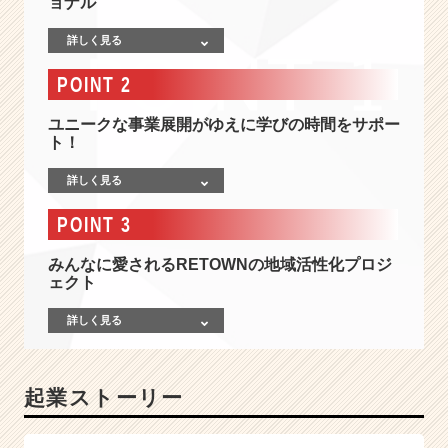
ョナル
エ
ン
詳しく見る
ト
リ
POINT 2
ー
募
ユニークな事業展開がゆえに学びの時間をサポー
集
ト！
中！】
や
詳しく見る
り
た
POINT 3
い
事
みんなに愛されるRETOWNの地域活性化プロジ
は、
ェクト
仕
事
詳しく見る
じ
ゃ
な
起業ストーリー
く
て
「ま