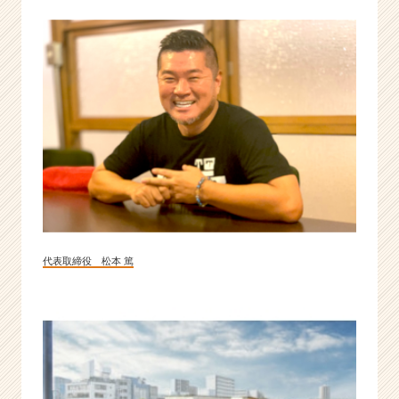
ち
づ
く
り」。
|
ベ
ン
チ
ャ
ー・
成
長
企
業
代表取締役 松本 篤
か
ら
ス
カ
ウ
ト
が