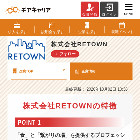
MENU
会員登録
ログイン
株
式
会
求人を
探す
説明会を
探す
企業を
探す
就職
イベント
社
R
株式会社RETOWN
E
＋ フォロー
T
O
W
>
企業TOP
企業情報
N
の
会
最終更新： 2020年10月02日 10:38
社
情
株式会社RETOWNの特徴
報
-
POINT 1
【2
1
「食」と「繋がりの場」を提供するプロフェッシ
卒