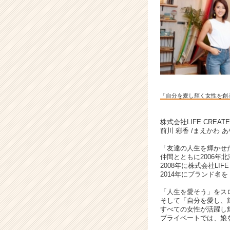
本
社
幹
部
候
補
採
用
|
「自分を愛し輝く女性を創
ベ
ン
チ
株式会社LIFE CREA
前川 彩香 /まえかわ 
ャ
ー・
「友達の人生を輝かせ
成
仲間とともに2006年
長
2008年に株式会社LIFE
企
2014年にブランド名を「
業
「人生を愛そう」をス
か
そして「自分を愛し、
ら
すべての女性が活躍し
ス
プライベートでは、娘
カ