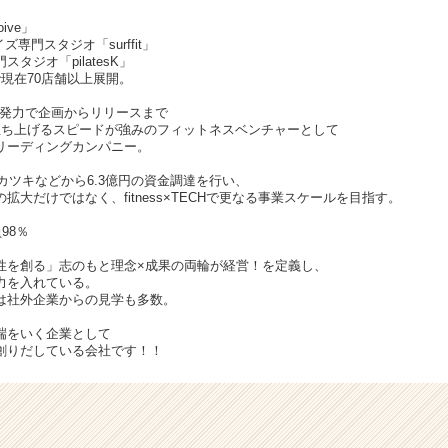
ive」
ズ専門スタジオ「surffit」
タジオ「pilatesK」
現在70店舗以上展開。
開発力で企画からリリースまで
立ち上げるスピードが強みのフィットネスベンチャーとして
リーディングカンパニー。
アカツキなどから6.3億円の資金調達を行い、
拡大だけではなく、fitness×TECHで更なる事業スケールを目指す。
98％
性を創る」志のもと理念×成果の両輪が経営！を定義し、
力を入れている。
は社外企業からの見学も多数。
端をいく企業として
創りだしている会社です！！