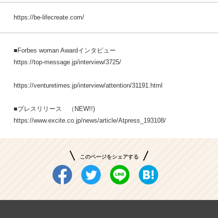
https://be-lifecreate.com/
■Forbes woman Awardインタビュー
https://top-message.jp/interview/3725/
https://venturetimes.jp/interview/attention/31191.html
■プレスリリース （NEW!!)
https://www.excite.co.jp/news/article/Atpress_193108/
このページをシェアする