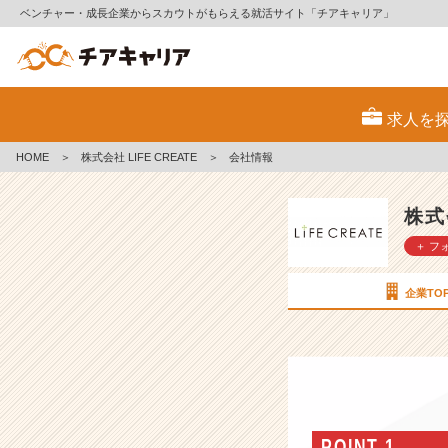
ベンチャー・成長企業からスカウトがもらえる就活サイト「チアキャリア」
株
式
求人を
会
社
HOME
＞
株式会社 LIFE CREATE
＞
会社情報
L
I
F
株式
E
＋ フ
C
R
E
企業TO
A
T
E
の
会
社
情
POINT 1