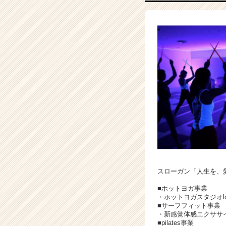
C
a
r
e
e
r）
スローガン「人生を、
■ホットヨガ事業
・ホットヨガスタジオlo
■サーフフィット事業
・新感覚体感エクササイズ
■pilates事業