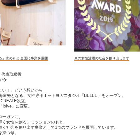
る」志のもと 全国に事業を展開
真の女性活躍の社会を創り出します
TE 代表取締役
あやか
たい！」という想いから
北海道発となる、女性専用ホットヨガスタジオ「BELBE」をオープン。
 CREATE設立。
loIve」に変更。
ローガンに、
輝く女性を創る」ミッションのもと、
輝く社会を創り出す事業として3つのブランドを展開しています。
を持つ母。