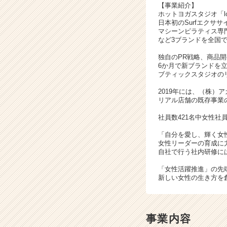
【事業紹介】
ウ
ホットヨガスタジオ「lo
ト
日本初のSurfエクササイ
が
マシーンピラティス専門ス
など3ブランドを全国で
届
く
独自のPR戦略、商品
就
6か月で新ブランドを
活
ブティックスタジオの
サ
2019年には、（株）
イ
リアル店舗の既存事業の
ト
チ
社員数421名中女性社員
ア
「自分を愛し、輝く女
キ
女性リーダーの育成に
ャ
自社で行う社内研修に
リ
ア
「女性活躍推進」の先
新しい女性の生き方を
（C
h
e
e
事業内容
r