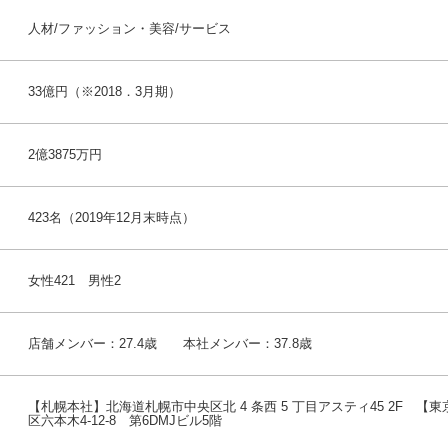
人材/ファッション・美容/サービス
33億円（※2018．3月期）
2億3875万円
423名（2019年12月末時点）
女性421 男性2
店舗メンバー：27.4歳 本社メンバー：37.8歳
【札幌本社】北海道札幌市中央区北 4 条西 5 丁目アスティ45 2F 【
区六本木4-12-8 第6DMJビル5階