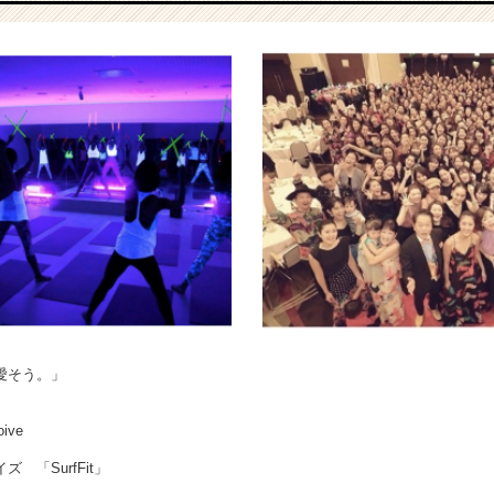
愛そう。」
ive
 「SurfFit」