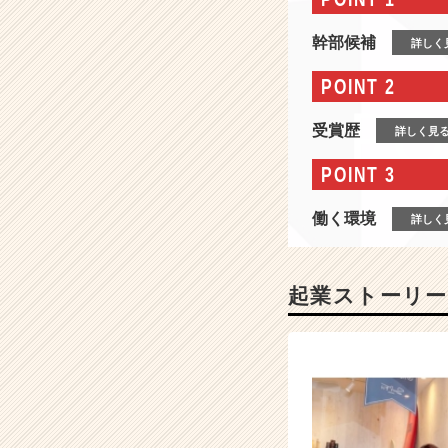
報
-
幹部候補
詳しく
ス
ロ
POINT 2
ー
ガ
受賞歴
詳しく見
ン
「人
POINT 3
生
を、
働く環境
詳しく
愛
そ
う。」
女
起業ストーリー
性
管
理
職
8
6％
/