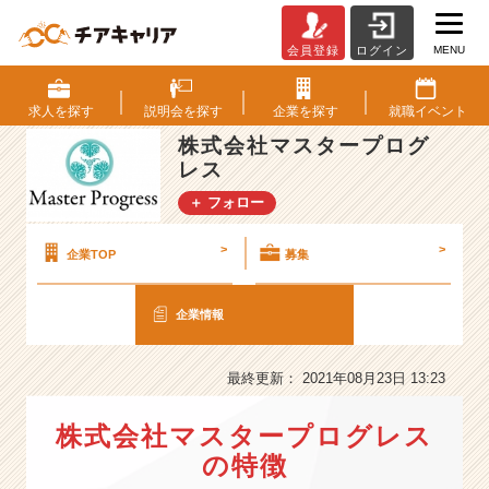
MENU
会員登録
ログイン
株
式
会
求人を
探す
説明会を
探す
企業を
探す
就職
イベント
社
株式会社マスタープログ
マ
レス
ス
タ
＋ フォロー
ー
プ
>
>
企業TOP
募集
ロ
グ
レ
企業情報
ス
の
最終更新： 2021年08月23日 13:23
会
社
情
株式会社マスタープログレス
報
の特徴
-