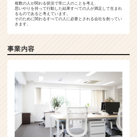
e
複数の人が関わる状況で常に人のことを考え、
e
思いやりを持って行動した結果すべての人が満足して生まれ
るものであると考えています。
r
そのために関わるすべての人に必要とされる会社を創ってい
C
きます。
a
r
e
e
事業内容
r）