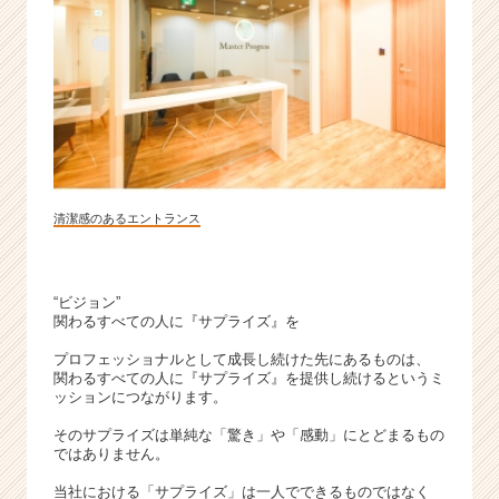
ら
ス
カ
ウ
ト
が
届
く
就
清潔感のあるエントランス
活
サ
イ
ト
“ビジョン”
チ
関わるすべての人に『サプライズ』を
ア
プロフェッショナルとして成長し続けた先にあるものは、
キ
関わるすべての人に『サプライズ』を提供し続けるというミ
ャ
ッションにつながります。
リ
ア
そのサプライズは単純な「驚き」や「感動」にとどまるもの
ではありません。
（C
h
当社における「サプライズ」は一人でできるものではなく