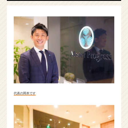
マ
ー
ケ
テ
ィ
ン
グ
ス
キ
ル
|
ベ
ン
チ
ャ
代表の岡本です
ー・
成
長
企
業
か