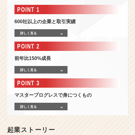
広
告
POINT 1
代
理
600社以上の企業と取引実績
店/
一
詳しく見る
流
POINT 2
の
企
前年比150%成長
画
力・
詳しく見る
提
案
POINT 3
力/
生
マスタープログレスで身につくもの
涯
使
詳しく見る
え
る
W
E
起業ストーリー
B