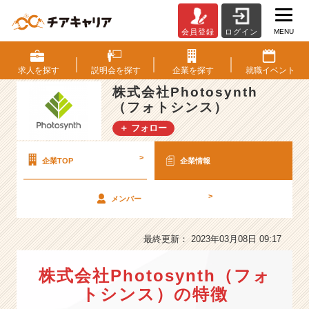
MENU
会員登録
ログイン
株
式
会
求人を
探す
説明会を
探す
企業を
探す
就職
イベント
社
株式会社Photosynth
P
（フォトシンス）
h
o
＋ フォロー
t
o
>
企業TOP
企業情報
s
y
n
>
メンバー
t
h
最終更新： 2023年03月08日 09:17
（フ
ォ
ト
株式会社Photosynth（フォ
シ
トシンス）の特徴
ン