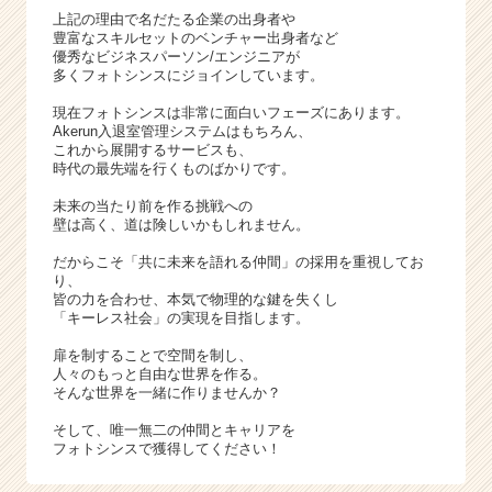
上記の理由で名だたる企業の出身者や
e
豊富なスキルセットのベンチャー出身者など
r
優秀なビジネスパーソン/エンジニアが
C
多くフォトシンスにジョインしています。
a
r
現在フォトシンスは非常に面白いフェーズにあります。
Akerun入退室管理システムはもちろん、
e
これから展開するサービスも、
e
時代の最先端を行くものばかりです。
r）
未来の当たり前を作る挑戦への
壁は高く、道は険しいかもしれません。
だからこそ「共に未来を語れる仲間」の採用を重視してお
り、
皆の力を合わせ、本気で物理的な鍵を失くし
「キーレス社会」の実現を目指します。
扉を制することで空間を制し、
人々のもっと自由な世界を作る。
そんな世界を一緒に作りませんか？
そして、唯一無二の仲間とキャリアを
フォトシンスで獲得してください！