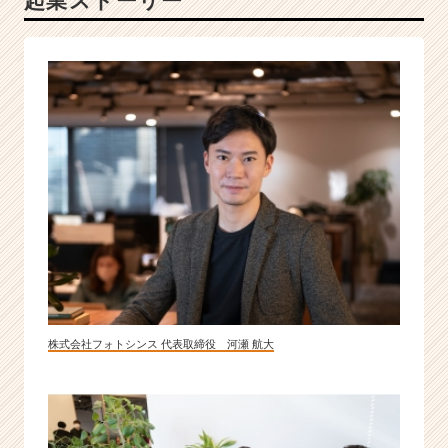
起業ストーリー
ろ
う
B
t
o
B
ス
マ
ー
ト
ロ
ッ
ク
市
場
国
株式会社フォトシンス 代表取締役 河瀬 航大
内
シ
ェ
ア
N