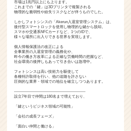
ら
市場は1兆円以上にも上ります。
これまでの「鍵」は3Dプリンタで複製される
ス
物理的な脆弱性や紛失リスクなどが伴うものでした。
カ
ウ
しかしフォトシンスの「Akerun入退室管理システム」は、
ト
後付型スマートロックを使用し物理的な鍵から脱却。
スマホや交通系NFCカードなど、1つのIDで、
が
様々な場所に出入りできる世界を実現します。
届
く
個人情報保護法の改正による
就
全事業所の入退室管理の義務化や、
活
昨今の働き方改革による正確な労働時間の把握など、
社会環境の後押しもあって引き合いは急増中。
サ
イ
フォトシンスは高い技術力を駆使して
ト
各種特許取得を行い、他の追随を許さない
チ
圧倒的な業界・領域での地位を確立しつつあります。
ア
-------------------------------------------------------------
キ
設立7年目で仲間は180名まで増えており、
ャ
リ
「鍵というビジネス領域の可能性」
ア
「会社の成長フェーズ」
（C
h
「面白い仲間と働ける」
e