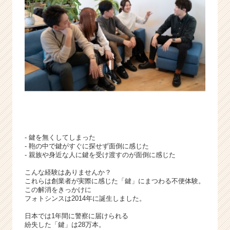
o.
1/
S
a
a
S
×
I
o
T
|
ベ
ン
- 鍵を無くしてしまった
チ
- 鞄の中で鍵がすぐに探せず面倒に感じた
- 親族や身近な人に鍵を受け渡すのが面倒に感じた
ャ
ー・
こんな経験はありませんか？
成
これらは創業者が実際に感じた「鍵」にまつわる不便体験。
長
この解消をきっかけに
フォトシンスは2014年に誕生しました。
企
業
日本では1年間に警察に届けられる
か
紛失した「鍵」は28万本。