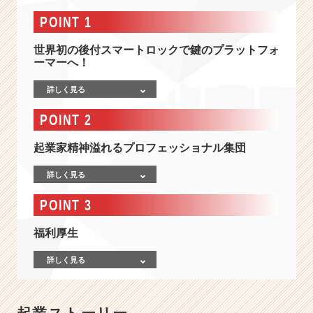
ス）
の
POINT 1
会
社
世界初の後付スマートロックで鍵のプラットフォ
情
ーマーへ！
報
詳しく見る
-
上
POINT 2
場
I
起業家精神溢れるプロフェッショナル集団
o
T
詳しく見る
ベ
ン
POINT 3
チ
ャ
福利厚生
ー
で
詳しく見る
未
来
を
作