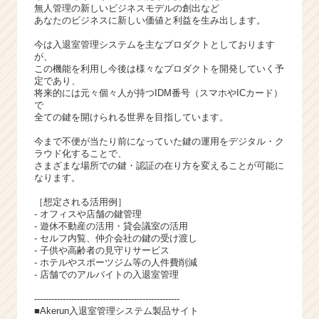
無人管理の新しいビジネスモデルの創出など
あなたのビジネスに新しい価値と利益を生み出します。
今は入退室管理システムを主なプロダクトとしております
が、
この機能を利用し今後は様々なプロダクトを開発していく予
定であり、
将来的には元々個々人が持つIDM番号（スマホやICカード）
で
全ての鍵を開けられる世界を目指しています。
今まで不便が当たり前になっていた鍵の運用をデジタル・ク
ラウド化することで、
さまざまな場所での鍵・認証の在り方を変えることが可能に
なります。
［想定される活用例］
- オフィスや店舗の鍵管理
- 遊休不動産の活用・貸会議室の活用
- セルフ内覧、仲介会社の鍵の受け渡し
- 子供や高齢者の見守りサービス
- ホテルやスポーツジム等の人件費削減
- 店舗でのアルバイトの入退室管理
---------------------------------------------------
■Akerun入退室管理システム製品サイト