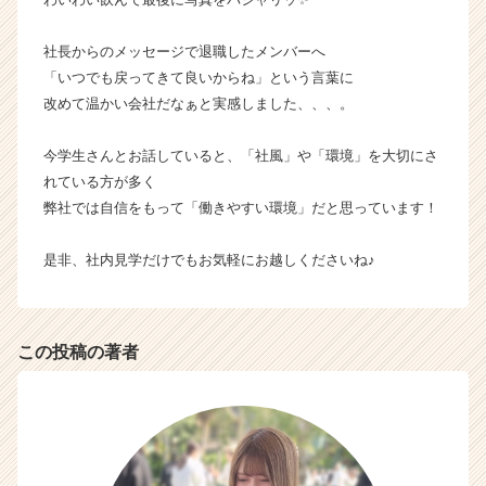
ウ
ト
社長からのメッセージで退職したメンバーへ
が
「いつでも戻ってきて良いからね」という言葉に
届
改めて温かい会社だなぁと実感しました、、、。
く
就
今学生さんとお話していると、「社風」や「環境」を大切にさ
活
サ
れている方が多く
イ
弊社では自信をもって「働きやすい環境」だと思っています！
ト
チ
是非、社内見学だけでもお気軽にお越しくださいね♪
ア
キ
ャ
リ
この投稿の著者
ア
（C
h
e
e
r