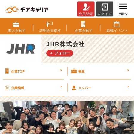
MENU
会員登録
ログイン
寿
退
社
求人を
探す
説明会を
探す
企業を
探す
就職
イベント
メ
ン
JHR株式会社
バ
＋ フォロー
ー
の
送
>
>
企業TOP
募集
り
出
し
>
>
企業情報
メンバー
♡
【J
H
R
株
式
会