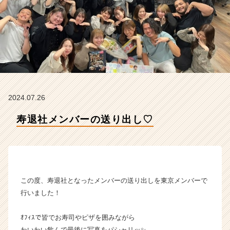
社
の
タ
イ
ム
ラ
イ
ン】
|
2024.07.26
ベ
ン
寿退社メンバーの送り出し♡
チ
ャ
ー・
成
長
企
この度、寿退社となったメンバーの送り出しを東京メンバーで
業
行いました！
か
ら
ｵﾌｨｽで皆でお寿司やピザを囲みながら
ス
カ
わいわい飲んで最後に写真をパシャリッ✨