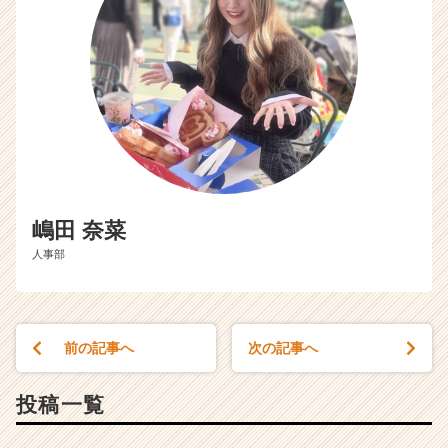
C
a
r
e
e
r）
嶋田 奈菜
人事部
前の記事へ
次の記事へ
投稿一覧