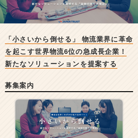
さ
い
か
ら
倒
せ
「小さいから倒せる」 物流業界に革命
る」
物
を起こす世界物流6位の急成長企業！
流
業
新たなソリューションを提案する
界
に
革
募集案内
命
を
起
こ
す
世
界
物
流