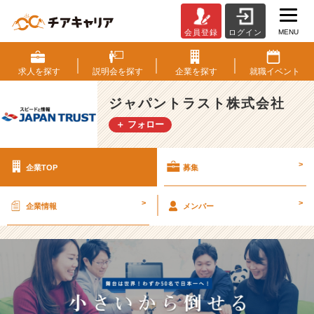
MENU
会員登録
ログイン
ジ
ャ
パ
求人を
探す
説明会を
探す
企業を
探す
就職
イベント
ン
ト
ジャパントラスト株式会社
ラ
＋ フォロー
ス
ト
株
>
企業TOP
募集
式
会
社
>
>
企業情報
メンバー
の
採
用/
求
人
-
「小