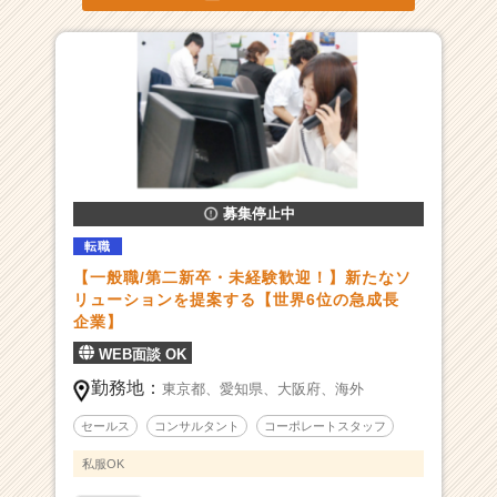
就
活
サ
イ
ト
チ
ア
キ
ャ
募集停止中
リ
ア
転職
（C
【一般職/第二新卒・未経験歓迎！】新たなソ
h
リューションを提案する【世界6位の急成長
e
企業】
e
WEB面談 OK
r
C
勤務地：
東京都、
愛知県、
大阪府、
海外
a
r
セールス
コンサルタント
コーポレートスタッフ
e
私服OK
e
r）