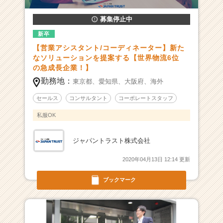
6
募集停止中
位
の
新卒
急
【営業アシスタント/コーディネーター】新た
成
なソリューションを提案する【世界物流6位
長
の急成長企業！】
企
勤務地：
東京都、
愛知県、
大阪府、
海外
業！
新
セールス
コンサルタント
コーポレートスタッフ
た
な
私服OK
ソ
リ
ジャパントラスト株式会社
ュ
ー
2020年04月13日 12:14 更新
シ
ョ
ブックマーク
ン
を
提
案