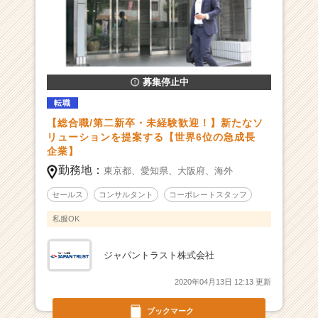
す
る
|
ベ
ン
募集停止中
チ
ャ
転職
ー・
【総合職/第二新卒・未経験歓迎！】新たなソ
成
リューションを提案する【世界6位の急成長
長
企業】
企
勤務地：
東京都、
愛知県、
大阪府、
海外
業
か
セールス
コンサルタント
コーポレートスタッフ
ら
ス
私服OK
カ
ウ
ジャパントラスト株式会社
ト
が
2020年04月13日 12:13 更新
届
く
ブックマーク