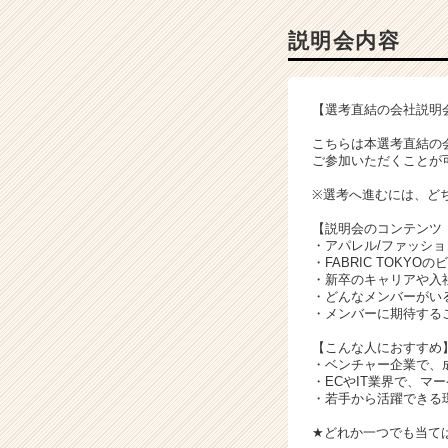
会
詳
説明会内容
細
|
ベ
【選考直結の会社説明
ン
チ
こちらは本選考直結の
ャ
ご参加いただくことが
ー・
※選考へ進むには、ど
成
長
【説明会のコンテンツ
企
・アパレル/ファッシ
業
・FABRIC TOKYO
・新卒のキャリアや入
か
・どんなメンバーがい
ら
・メンバーに期待する
ス
カ
【こんな人におすすめ
・ベンチャー企業で、
ウ
・ECやIT業界で、
ト
・若手から活躍できる
が
届
★どれか一つでも当て