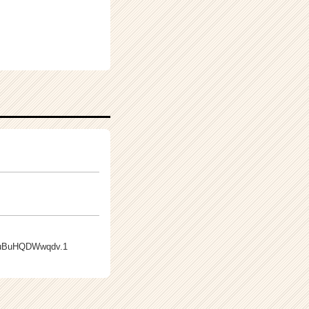
XMuBuHQDWwqdv.1