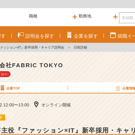
探す
説明会を
探す
企業を
探す
就職
イ
ァッション×IT』新卒採用・キャリア説明会
＞
日程詳細
会社FABRIC TOKYO
ォロー
企業TOP
企業情
12 12:00〜13:00
オンライン開催
卒
が主役『ファッション×IT』新卒採用・キャ