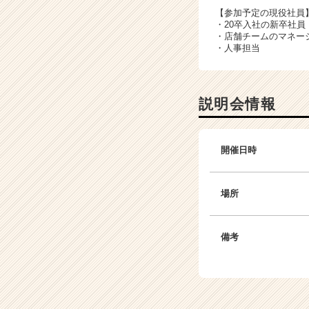
く
【参加予定の現役社員
就
・20卒入社の新卒社員
活
・店舗チームのマネー
サ
・人事担当
イ
ト
チ
説明会情報
ア
キ
ャ
リ
開催日時
ア
（C
h
場所
e
e
r
備考
C
a
r
e
e