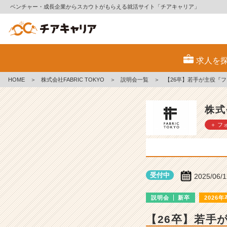
ベンチャー・成長企業からスカウトがもらえる就活サイト「チアキャリア」
株
式
求人を
会
社
HOME
＞
株式会社FABRIC TOKYO
＞
説明会一覧
＞
【26卒】若手が主役『フ
F
A
B
株式
R
＋ フ
I
C
T
O
K
受付中
2025/06/
Y
O
説明会
新卒
2026年
の
説
【26卒】若手
明