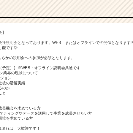
会】
会社説明会となっております。WEB、またはオフラインでの開催となります
可能です◎
ちらかの説明会への参加が必須となります。
（予定）】※WEB・オフライン説明会共通です
ョン業界の現状について
のビジョン
社後の活躍実績
るのか
こと
】
成長機会を求めている方
マーケティングやデータを活用して事業を成長させたい方
環境を求めている方
はまれば、大歓迎です！