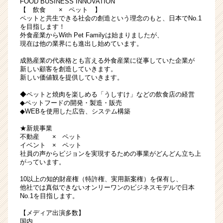
FOOD BUSINESS INNOVATION
◎
【 飲食 × ペット 】
ペットと共生できる社会の創造という理念のもと、日本でNo.1
転
を目指します！
居
外食産業からWith Pet Familyは始まりましたが、
を
現在は他の業界にも進出し始めています。
伴
成熟産業の代表格とも言える外食産業に従事していた企業が
う
新しい顧客を創造していきます。
転
新しい価値観を提供していきます。
勤
な
◆ペットと焼肉を楽しめる「うしすけ」などの飲食店の経営
◆ペットフードの開発・製造・販売
し
◆WEBを使用した広告、システム構築
#
テ
★新規事業
レ
不動産 × ペット
ビ
イベント × ペット
社員の声からビジョンを実現するための事業がどんどん立ち上
出
がっています。
演
多
10以上の知的財産権（特許権、実用新案権）を保有し、
数
他社では真似できないオンリーワンのビジネスモデルで日本
No.1を目指します。
|
ベ
【メディア出演多数】
ン
国内