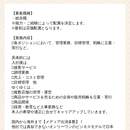
【募集職種】
・総合職
※能力・ご経験によって配属を決定します。
※最初は店舗配属となります。
【業務内容】
□各ポジションにおいて、管理業務、目標管理、戦略に立案・
実行など。
具体的には
入社後は、
□接客サービス
□調理業務
□売上・コスト管理
□目標管理 他
ゆくゆくは…
□複数店舗の管理・運営
□商品やサービスを売るための企画や販売戦略を立案・実行
□商品開発
□採用・教育など人事業務など
本人の希望や適正に合せてキャリアアップしていきます。
国内から海外まで【メディア出演多数】！
他社では真似できないオンリーワンのビジネスモデルで日本