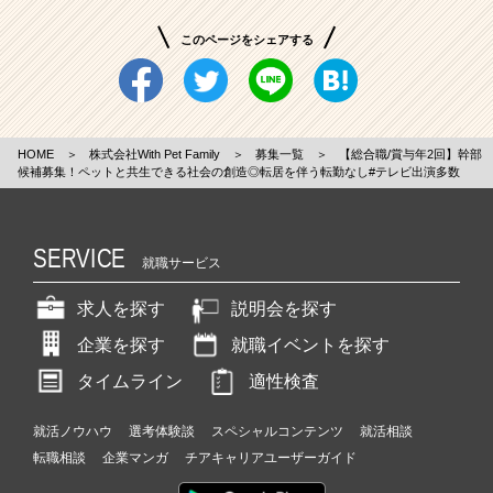
このページをシェアする
HOME
＞
株式会社With Pet Family
＞
募集一覧
＞
【総合職/賞与年2回】幹部
候補募集！ペットと共生できる社会の創造◎転居を伴う転勤なし#テレビ出演多数
SERVICE
就職サービス
求人を探す
説明会を探す
企業を探す
就職イベントを探す
タイムライン
適性検査
就活ノウハウ
選考体験談
スペシャルコンテンツ
就活相談
転職相談
企業マンガ
チアキャリアユーザーガイド