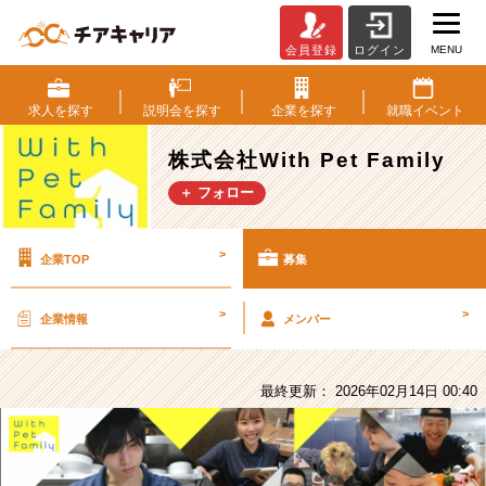
MENU
会員登録
ログイン
株
式
会
求人を
探す
説明会を
探す
企業を
探す
就職
イベント
社
With
株式会社With Pet Family
Pet
＋ フォロー
Family
の
採
>
企業TOP
募集
用/
求
人
>
>
企業情報
メンバー
-
【総
合
最終更新： 2026年02月14日 00:40
職/
賞
与
年