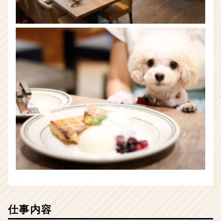
チ
ア
キ
ャ
リ
ア
（CheerCareer）
仕事内容