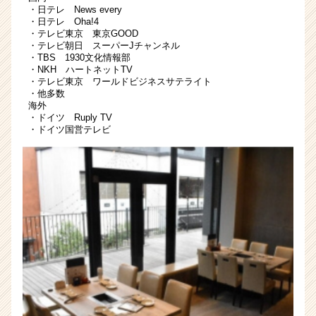
チ
・日テレ News every
・日テレ Oha!4
ャ
・テレビ東京 東京GOOD
ー・
・テレビ朝日 スーパーJチャンネル
成
・TBS 1930文化情報部
長
・NKH ハートネットTV
・テレビ東京 ワールドビジネスサテライト
企
・他多数
業
海外
か
・ドイツ Ruply TV
ら
・ドイツ国営テレビ
ス
カ
ウ
ト
が
届
く
就
活
サ
イ
ト