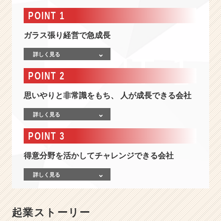
社
情
POINT 1
報
-
ガラス張り経営で急成長
オ
ン
詳しく見る
リ
POINT 2
ー
ワ
思いやりと非常識をもち、 人が成長できる会社
ン
の
詳しく見る
ビ
ジ
POINT 3
ネ
ス
得意分野を活かしてチャレンジできる会社
モ
デ
詳しく見る
ル
で
今
ま
起業ストーリー
で