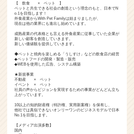
【 飲食 × ペット 】
ペットと共生できる社会の創造という理念のもと、日本でN
o.1を目指します！
外食産業からWith Pet Familyは始まりましたが、
現在は他の業界にも進出し始めています。
成熟産業の代表格とも言える外食産業に従事していた企業が
新しい顧客を創造していきます。
新しい価値観を提供していきます。
◆ペットと焼肉を楽しめる「うしすけ」などの飲食店の経営
◆ペットフードの開発・製造・販売
◆WEBを使用した広告、システム構築
★新規事業
不動産 × ペット
イベント × ペット
社員の声からビジョンを実現するための事業がどんどん立ち
上がっています。
10以上の知的財産権（特許権、実用新案権）を保有し、
他社では真似できないオンリーワンのビジネスモデルで日本
No.1を目指します。
【メディア出演多数】
国内