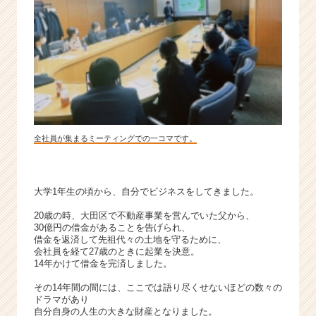
活
の
創
造】
|
ベ
ン
チ
ャ
全社員が集まるミーティングでの一コマです。
ー・
成
長
企
大学1年生の頃から、自分でビジネスをしてきました。
業
か
20歳の時、大田区で不動産事業を営んでいた父から、
30億円の借金があることを告げられ、
ら
借金を返済して先祖代々の土地を守るために、
ス
会社員を経て27歳のときに起業を決意。
カ
14年かけて借金を完済しました。
ウ
その14年間の間には、ここでは語り尽くせないほどの数々の
ト
ドラマがあり
が
自分自身の人生の大きな財産となりました。