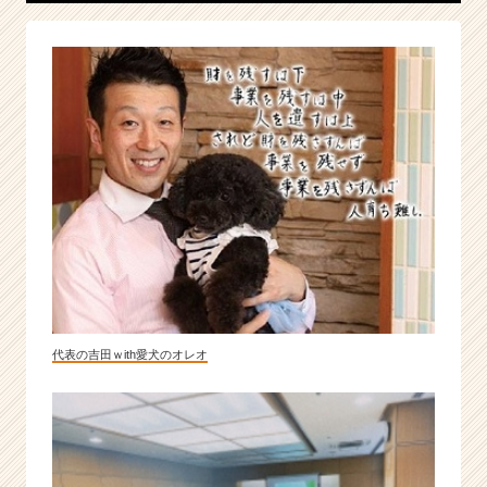
に
な
い
価
値
【ペ
ッ
ト
と
共
生
で
き
る
社
代表の吉田ｗith愛犬のオレオ
会
と
豊
か
な
生