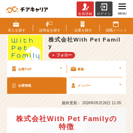
MENU
会員登録
ログイン
株
式
会
求人を
探す
説明会を
探す
企業を
探す
就職
イベント
社
株式会社With Pet Famil
W
y
i
t
＋ フォロー
h
P
>
>
企業TOP
募集
e
t
F
>
企業情報
メンバー
a
m
最終更新： 2026年05月26日 11:05
i
l
y
株式会社With Pet Familyの
の
特徴
会