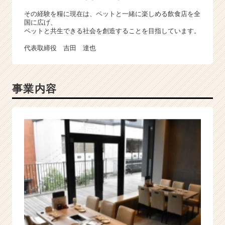
届
く
その経験を糧に現在は、ペットと一緒に楽しめる飲食店を全
国に広げ、
就
ペットと共生できる社会を創造することを目指しています。
活
サ
代表取締役 吉田 達也
イ
ト
チ
ア
事業内容
キ
ャ
リ
ア
（C
h
e
e
r
C
a
r
e