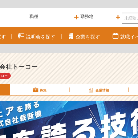
探す
説明会を
探す
企業を
探す
就職
イ
会社トーコー
ォロー
募集
企業情報