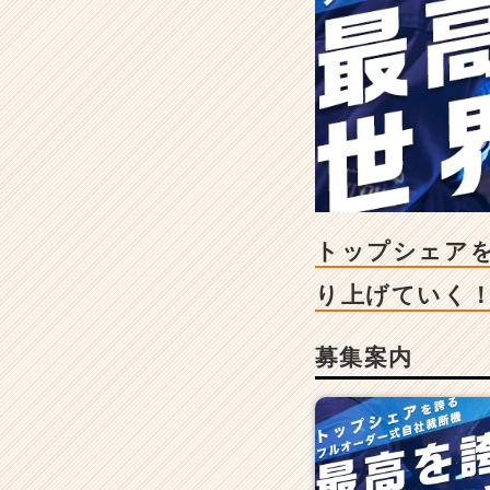
ェ
ア
を
誇
る
＜
超
優
良
＊
安
トップシェア
定
メ
り上げてい
ー
カ
募集案内
ー
＞
チ
ー
ム
で