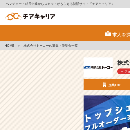
ベンチャー・成長企業からスカウトがもらえる就活サイト「チアキャリア」
株
式
求人を
会
社
HOME
＞
株式会社トーコーの募集・説明会一覧
ト
ー
コ
株式
ー
＋ フ
の
採
用/
企業TOP
求
人
-
ト
ッ
プ
シ