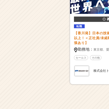
ゼ
ロ
か
ら
会
社
転職
を
【香川発】日本の技
作
以上！＜正社員/未経
り
張あり】
上
勤務地：
東京都、
げ
て
セールス
その他
い
く！
株式会社
|
ベ
ン
チ
ャ
ー・
成