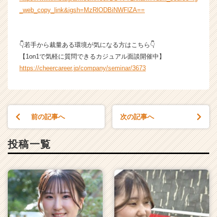
成
_web_copy_link&igsh=MzRlODBiNWFlZA==
長
企
業
👇若手から裁量ある環境が気になる方はこちら👇
か
【1on1で気軽に質問できるカジュアル面談開催中】
ら
https://cheercareer.jp/company/seminar/3673
ス
カ
ウ
ト
が
前の記事へ
次の記事へ
届
く
就
投稿一覧
活
サ
イ
ト
チ
ア
キ