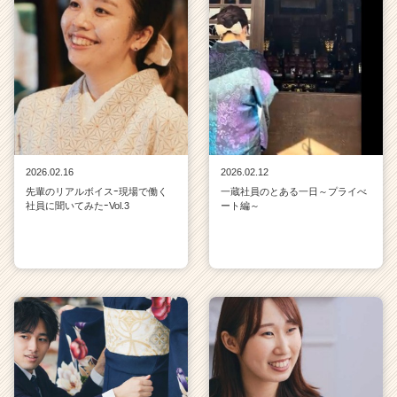
2026.02.16
2026.02.12
先輩のリアルボイスｰ現場で働く
一蔵社員のとある一日～プライべ
社員に聞いてみたｰVol.3
ート編～