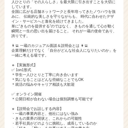
人ひとりの「その人らしさ」を最大限に引き出すことを大切に
ア
しています。
（C
全国に広がる店舗ネットワークと長年培ってきたノウハウを強
みに、 伝統的な美しさを守りながらも、 時代に合わせたデザ
h
イン・サービスへと進化を続けてきました。
e
単に“きものを提供する”のではなく、 きものを通して心が動く
e
瞬間と一生の思い出を届けること。 それが一蔵の使命であり、
r
誇りです。
C
👨‍💻 一蔵のカジュアル面談＆説明会とは 👩‍💻
a
企業理解だけでなく 「自分がどんな社会人になりたいのか」を
r
一緒に考える場です。
e
🔹【実施形式】
e
✅ 1on1形式
r）
＊学生一人ひとりと丁寧に向き合います
＊気になることはどんな些細なことでもOK
＊就活の悩みやキャリア相談も大歓迎
✅ オンライン開催
＊公開日程が合わない場合は個別調整も可能です
🔹【説明会でお話しする内容】
・一蔵の事業内容と、他社にはない強み
・きもの業界の現状と、これからの可能性
・若手社員がどのように挑戦し、成長しているのか