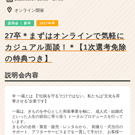
長
企
オンライン開催
業
か
説明会
新卒
2027年卒
ら
ス
27卒＊まずはオンラインで気軽に
カ
カジュアル面談！＊【1次選考免除
ウ
ト
の特典つき】
が
届
く
説明会内容
就
活
サ
🌸 一蔵とは 【“伝統を守る”だけではない。私たちは“文化を昇
イ
華させる”企業です】
ト
チ
一蔵は、きものを中心とした和装事業を軸に、 成人式・結婚式
ア
といった人生の節目に寄り添う トータルプロデュースを行って
います。
キ
きものの企画・製造・販売・レンタルから、 前撮り・式当日の
ャ
サポート、アフターサービスまでを一貫して手がけ、 お客様一
リ