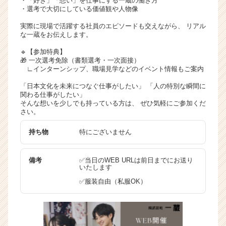
・「好き」「想い」を仕事にする一蔵の働き方
・選考で大切にしている価値観や人物像
実際に現場で活躍する社員のエピソードも交えながら、 リアル
な一蔵をお伝えします。
🔹【参加特典】
🎁 一次選考免除（書類選考・一次面接）
∟インターンシップ、職場見学などのイベント情報もご案内
「日本文化を未来につなぐ仕事がしたい」 「人の特別な瞬間に
関わる仕事がしたい」
そんな想いを少しでも持っている方は、 ぜひ気軽にご参加くだ
さい。
持ち物
特にございません
備考
✅当日のWEB URLは前日までにお送り
いたします
✅服装自由（私服OK）