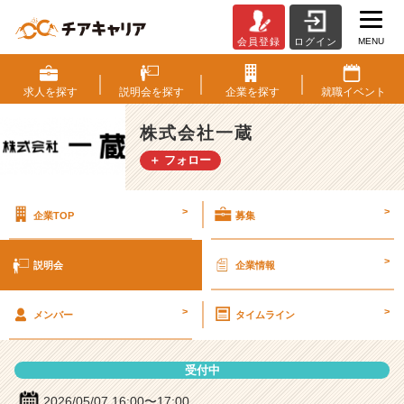
MENU
会員登録
ログイン
株
式
会
求人を
探す
説明会を
探す
企業を
探す
就職
イベント
社
一
株式会社一蔵
蔵
＋ フォロー
の
説
明
>
>
企業TOP
募集
会
詳
細
>
説明会
企業情報
|
ベ
>
>
ン
メンバー
タイムライン
チ
ャ
受付中
ー・
成
2026/05/07 16:00〜17:00