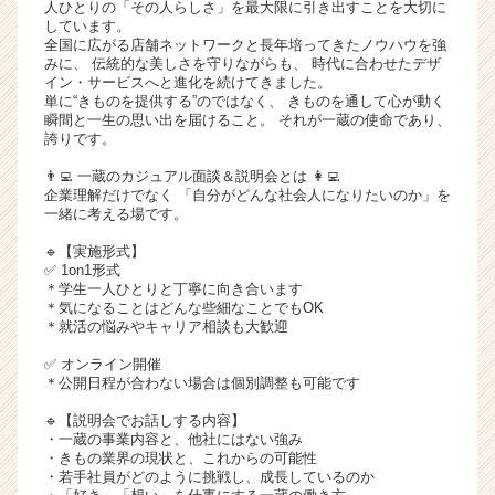
人ひとりの「その人らしさ」を最大限に引き出すことを大切に
ア
しています。
（C
全国に広がる店舗ネットワークと長年培ってきたノウハウを強
みに、 伝統的な美しさを守りながらも、 時代に合わせたデザ
h
イン・サービスへと進化を続けてきました。
e
単に“きものを提供する”のではなく、 きものを通して心が動く
e
瞬間と一生の思い出を届けること。 それが一蔵の使命であり、
r
誇りです。
C
👨‍💻 一蔵のカジュアル面談＆説明会とは 👩‍💻
a
企業理解だけでなく 「自分がどんな社会人になりたいのか」を
r
一緒に考える場です。
e
🔹【実施形式】
e
✅ 1on1形式
r）
＊学生一人ひとりと丁寧に向き合います
＊気になることはどんな些細なことでもOK
＊就活の悩みやキャリア相談も大歓迎
✅ オンライン開催
＊公開日程が合わない場合は個別調整も可能です
🔹【説明会でお話しする内容】
・一蔵の事業内容と、他社にはない強み
・きもの業界の現状と、これからの可能性
・若手社員がどのように挑戦し、成長しているのか