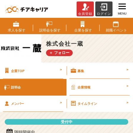
MENU
会員登録
ログイン
株
式
会
求人を
探す
説明会を
探す
企業を
探す
就職
イベント
社
一
株式会社一蔵
蔵
＋ フォロー
の
説
明
>
>
企業TOP
募集
会
詳
細
>
説明会
企業情報
|
ベ
>
>
ン
メンバー
タイムライン
チ
ャ
受付中
ー・
成
随時開催中