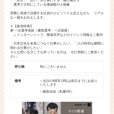
・「好き」「想い」を仕事にする一蔵の働き方
・選考で大切にしている価値観や人物像
実際に現場で活躍する社員のエピソードも交えながら、 リアル
な一蔵をお伝えします。
🔹【参加特典】
🎁 一次選考免除（書類選考・一次面接）
∟インターンシップ、職場見学などのイベント情報もご案内
「日本文化を未来につなぐ仕事がしたい」 「人の特別な瞬間に
関わる仕事がしたい」
そんな想いを少しでも持っている方は、 ぜひ気軽にご参加くだ
さい。
持ち物
特にございません
備考
✅当日のWEB URLは前日までにお送り
いたします
✅服装自由（私服OK）