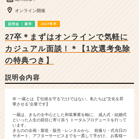
長
企
オンライン開催
業
か
説明会
新卒
2027年卒
ら
ス
27卒＊まずはオンラインで気軽に
カ
カジュアル面談！＊【1次選考免除
ウ
ト
の特典つき】
が
届
く
説明会内容
就
活
サ
🌸 一蔵とは 【“伝統を守る”だけではない。私たちは“文化を昇
イ
華させる”企業です】
ト
チ
一蔵は、きものを中心とした和装事業を軸に、 成人式・結婚式
ア
といった人生の節目に寄り添う トータルプロデュースを行って
います。
キ
きものの企画・製造・販売・レンタルから、 前撮り・式当日の
ャ
サポート、アフターサービスまでを一貫して手がけ、 お客様一
リ