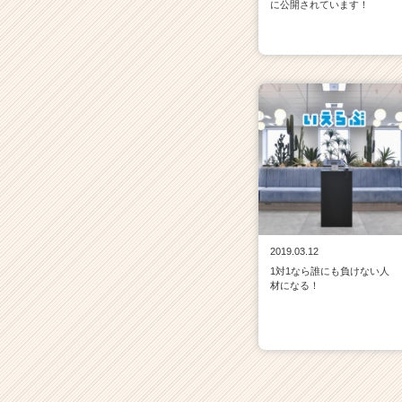
に公開されています！
ト
チ
ア
キ
ャ
リ
ア
（C
h
e
e
r
C
2019.03.12
a
1対1なら誰にも負けない人
r
材になる！
e
e
r）