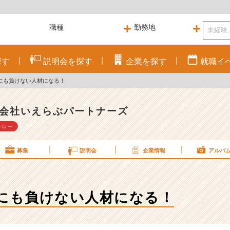
探す
説明会を
探す
企業を
探す
就職
イ
誰にも負けない人材になる！
会社いえらぶパートナーズ
ォロー
募集
説明会
企業情報
アルバ
誰にも負けない人材になる！