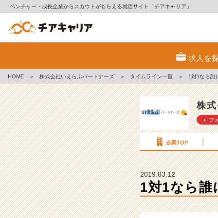
ベンチャー・成長企業からスカウトがもらえる就活サイト「チアキャリア」
1
対
求人を
1
な
HOME
＞
株式会社いえらぶパートナーズ
＞
タイムライン一覧
＞
1対1なら
ら
誰
に
株式
も
＋ フ
負
け
な
企業TOP
い
人
材
2019.03.12
に
1対1なら
な
る！
【株