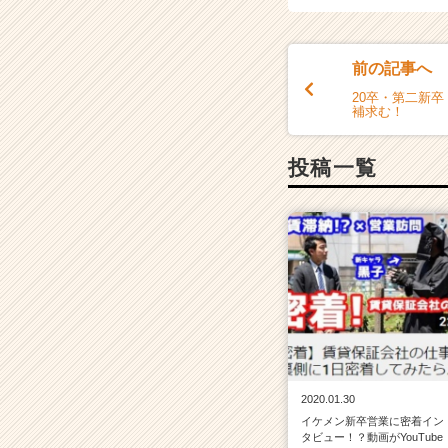
ベ
ン
チ
ャ
前の記事へ
ー・
20卒・第二新
成
補求む！
長
企
投稿一覧
業
か
ら
ス
カ
ウ
ト
が
届
く
就
2020.01.30
活
イケメン新卒営業に密着イン
サ
タビュー！？動画がYouTube
イ