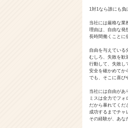
式
1対1なら誰にも
会
社
い
当社には厳格な業
え
理由は、自由な発
ら
長時間働くことに
ぶ
パ
自由を与えている
ー
むしろ、失敗を歓
ト
ナ
行動して、失敗し
ー
安全を確かめてか
ズ
でも、そこに喜び
の
タ
当社には自由があ
イ
ミスは全力でフォ
ム
だから暴れてくだ
ラ
イ
成功するまでチャ
ン】
その経験が、あな
|