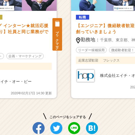
転職
グ インターン★就活応援
【エンジニア】微経験者歓迎
ブックマーク
あり】社員と同じ業務がで
創っていきましょう
勤務地：
千葉県、
東京都、
リーダー候補採用
微経験者歓迎！
ト
企画・マーケティング
起業志望歓迎
フレックス
ス
株式会社エイチ・
エイチ・オー・ピー
20
2020年02月17日 14:30 更新
このページをシェアする