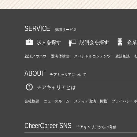
ア」
へ。
事
業
SERVICE
や
就職サービス
組
織
求人を探す
説明会を探す
企業
づ
く
就活ノウハウ
選考体験談
スペシャルコンテンツ
就活相談
り
に
ABOUT
も
チアキャリアについて
挑
戦
チアキャリアとは
し
た
会社概要
ニュースルーム
メディア出演・掲載
プライバシー
い
新
卒
生
CheerCareer SNS
チアキャリアからの発信
を
募