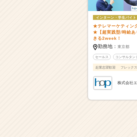
-
真
の
インターン・学生バイト
リ
★テレマーケティン
ー
★【超実践型/時給
ダ
きる2week！
ー
勤務地：
東京都
シ
ッ
セールス
コンサルタン
プ
を
起業志望歓迎
フレック
備
え
株式会社
た
「次
世
代
エ
ン
ジ
ニ