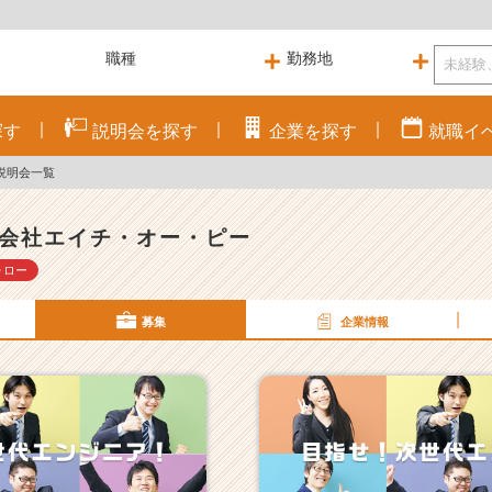
探す
説明会を
探す
企業を
探す
就職
イ
説明会一覧
会社エイチ・オー・ピー
ォロー
募集
企業情報