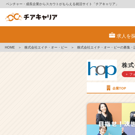
ベンチャー・成長企業からスカウトがもらえる就活サイト「チアキャリア」
株
式
求人を
会
社
HOME
＞
株式会社エイチ・オー・ピー
＞
株式会社エイチ・オー・ピーの募集・
エ
イ
チ・
株式
オ
＋ フ
ー・
ピ
ー
企業TOP
の
採
用/
求
人
一
覧