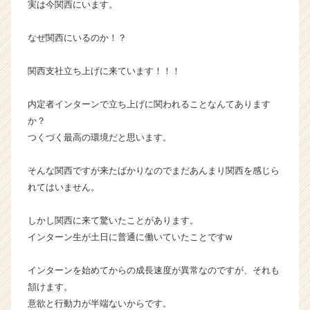
実は今関西にいます。
く
就
なぜ関西にいるのか！？
活
サ
関西支社立ち上げに来ています！！！
イ
ト
チ
内定者インターンで立ち上げに関われることなんてあります
ア
か？
キ
つくづく最高の環境だと思います。
ャ
リ
そんな関西ですが来たばかりなのでまだあんまり関西を感じら
ア
れてはいません。
（C
h
e
しかし関西に来て驚いたことがあります。
e
インターン生が土日に普通に働いていたことですw
r
C
インターンを始めてからの成長速度が異常なのですが、それも
a
頷けます。
r
意欲と行動力が半端ないからです。
e