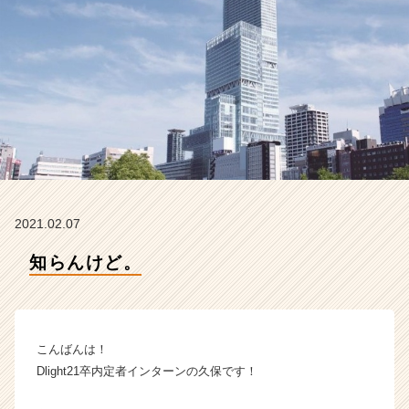
ム
ラ
イ
ン】
|
ベ
ン
チ
ャ
ー・
成
長
2021.02.07
企
業
知らんけど。
か
ら
ス
カ
こんばんは！
ウ
ト
Dlight21卒内定者インターンの久保です！
が
届