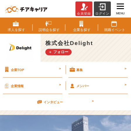
MENU
会員登録
ログイン
知
ら
ん
求人を
探す
説明会を
探す
企業を
探す
就職
イベント
け
ど。
株式会社Delight
【株
＋ フォロー
式
会
社
>
>
企業TOP
募集
D
e
l
>
>
企業情報
メンバー
i
g
>
h
インタビュー
t
の
タ
イ