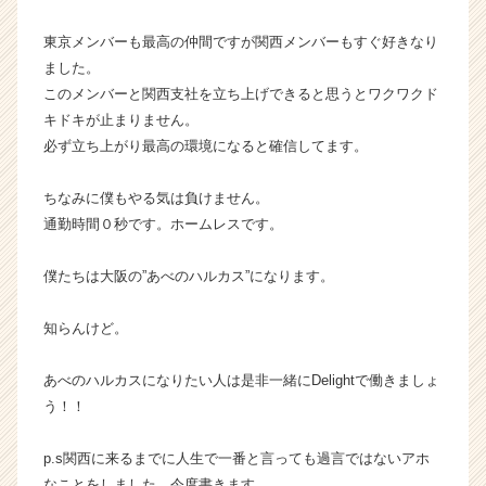
e
r）
東京メンバーも最高の仲間ですが関西メンバーもすぐ好きなり
ました。
このメンバーと関西支社を立ち上げできると思うとワクワクド
キドキが止まりません。
必ず立ち上がり最高の環境になると確信してます。
ちなみに僕もやる気は負けません。
通勤時間０秒です。ホームレスです。
僕たちは大阪の”あべのハルカス”になります。
知らんけど。
あべのハルカスになりたい人は是非一緒にDelightで働きましょ
う！！
p.s関西に来るまでに人生で一番と言っても過言ではないアホ
なことをしました。今度書きます。