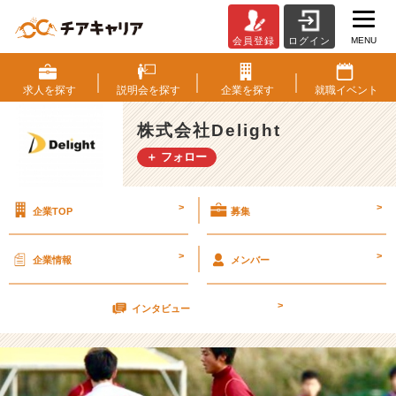
MENU
会員登録
ログイン
学
生？
社
求人を
探す
説明会を
探す
企業を
探す
就職
イベント
会
人？
株式会社Delight
【株
＋ フォロー
式
会
社
>
>
企業TOP
募集
D
e
l
>
>
企業情報
メンバー
i
g
>
h
インタビュー
t
の
タ
イ