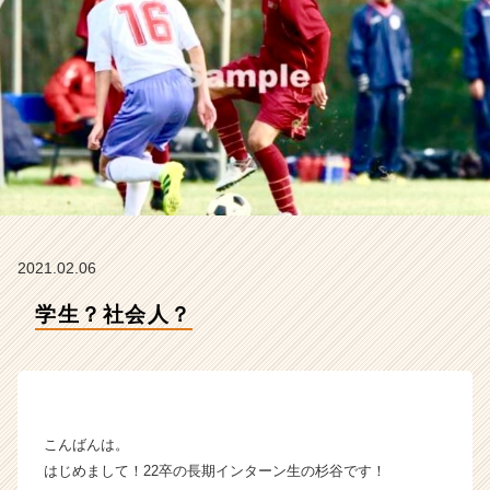
ム
ラ
イ
ン】
|
ベ
ン
チ
ャ
ー・
成
長
2021.02.06
企
業
学生？社会人？
か
ら
ス
カ
ウ
ト
こんばんは。
が
はじめまして！22卒の長期インターン生の杉谷です！
届