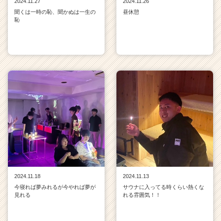
2024.11.27
2024.11.26
聞くは一時の恥、聞かぬは一生の
昼休憩
恥
2024.11.18
2024.11.13
今寝れば夢みれるが今やれば夢が
サウナに入ってる時くらい熱くな
見れる
れる雰囲気！！