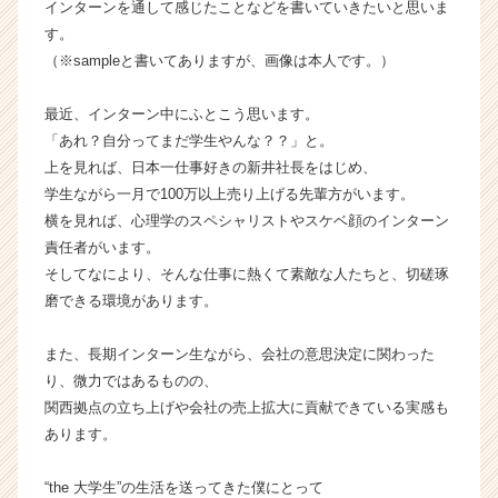
インターンを通して感じたことなどを書いていきたいと思いま
く
す。
就
（※sampleと書いてありますが、画像は本人です。）
活
サ
最近、インターン中にふとこう思います。
イ
ト
「あれ？自分ってまだ学生やんな？？」と。
チ
上を見れば、日本一仕事好きの新井社長をはじめ、
ア
学生ながら一月で100万以上売り上げる先輩方がいます。
キ
横を見れば、心理学のスペシャリストやスケベ顔のインターン
ャ
責任者がいます。
リ
そしてなにより、そんな仕事に熱くて素敵な人たちと、切磋琢
ア
磨できる環境があります。
（C
h
e
また、長期インターン生ながら、会社の意思決定に関わった
e
り、微力ではあるものの、
r
関西拠点の立ち上げや会社の売上拡大に貢献できている実感も
C
あります。
a
r
“the 大学生”の生活を送ってきた僕にとって
e