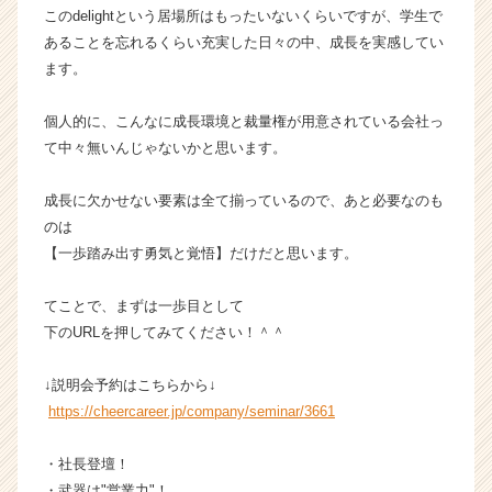
e
このdelightという居場所はもったいないくらいですが、学生で
r）
あることを忘れるくらい充実した日々の中、成長を実感してい
ます。
個人的に、こんなに成長環境と裁量権が用意されている会社っ
て中々無いんじゃないかと思います。
成長に欠かせない要素は全て揃っているので、あと必要なのも
のは
【一歩踏み出す勇気と覚悟】だけだと思います。
てことで、まずは一歩目として
下のURLを押してみてください！＾＾
↓説明会予約はこちらから↓
https://cheercareer.jp/company/seminar/3661
・社長登壇！
・武器は"営業力"！