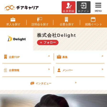
MENU
会員登録
ログイン
悔
い
の
求人を
探す
説明会を
探す
企業を
探す
就職
イベント
な
い
株式会社Delight
1
＋ フォロー
日
を
送
>
>
企業TOP
募集
る！！
【株
式
>
>
企業情報
メンバー
会
社
>
D
インタビュー
e
l
i
g