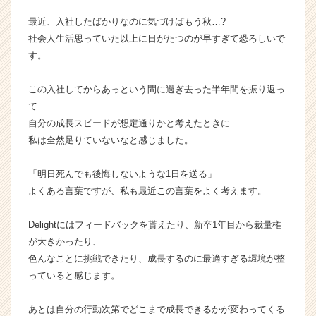
カ
最近、入社したばかりなのに気づけばもう秋…?
ウ
社会人生活思っていた以上に日がたつのが早すぎて恐ろしいで
ト
す。
が
届
く
この入社してからあっという間に過ぎ去った半年間を振り返っ
就
て
活
自分の成長スピードが想定通りかと考えたときに
サ
私は全然足りていないなと感じました。
イ
ト
「明日死んでも後悔しないような1日を送る」
チ
よくある言葉ですが、私も最近この言葉をよく考えます。
ア
キ
ャ
Delightにはフィードバックを貰えたり、新卒1年目から裁量権
リ
が大きかったり、
ア
色んなことに挑戦できたり、成長するのに最適すぎる環境が整
（C
っていると感じます。
h
e
あとは自分の行動次第でどこまで成長できるかが変わってくる
e