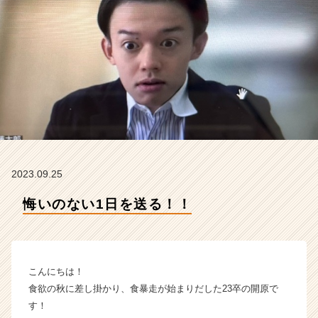
h
t
の
タ
イ
ム
ラ
イ
ン】
|
ベ
ン
2023.09.25
チ
ャ
悔いのない1日を送る！！
ー・
成
長
企
こんにちは！
業
か
食欲の秋に差し掛かり、食暴走が始まりだした23卒の開原で
ら
す！
ス