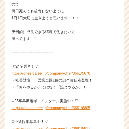
r
ので
C
明日死んでも後悔しないように
a
1日1日大切に生きようと思います！！！！
r
e
圧倒的に成長できる環境で働きたい方
e
待ってます！！
r）
==================
▽24卒選考！▽
https://cheercareer.jp/company/offer/3661/5678
・社長登壇！・営業全国1位の21卒責任者登壇！
・「何をやるか」ではなく『誰とやるか』！
▽25卒早期選考・インターン実施中！▽
https://cheercareer.jp/company/offer/3661/6805
▽中途採用募集中！▽
https://cheercareer.jp/company/offer/3661/5817