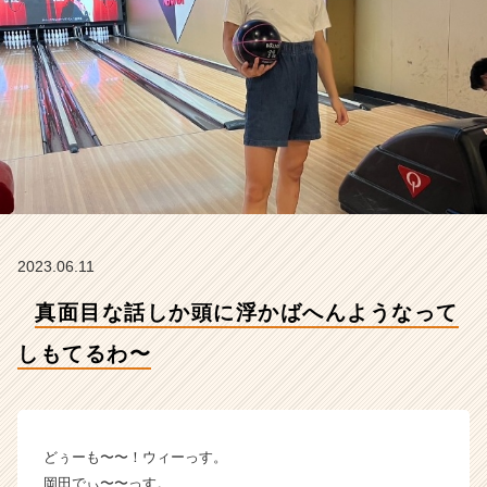
し
も
て
る
わ〜
【株
式
会
社
D
e
l
2023.06.11
i
g
真面目な話しか頭に浮かばへんようなって
h
t
しもてるわ〜
の
タ
イ
ム
どぅーも〜〜！ウィーっす。
ラ
岡田でぃ〜〜っす。
イ