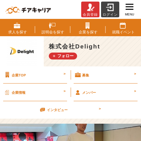
MENU
会員登録
ログイン
真
面
目
求人を
探す
説明会を
探す
企業を
探す
就職
イベント
な
話
株式会社Delight
し
＋ フォロー
か
頭
に
>
>
企業TOP
募集
浮
か
ば
>
>
企業情報
メンバー
へ
ん
>
よ
インタビュー
う
な
っ
て