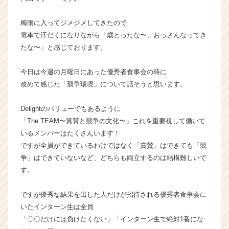
ン】
|
梅雨に入ってジメジメしてきたので
ベ
電車で汗だくになりながら「歳とったな〜、おっさんなってき
ン
たな〜」と感じております。
チ
ャ
今日は今週の月曜日にあった優秀者食事会の時に
ー・
改めて感じた「競争環境」について話そうと思います。
成
長
企
Delightのバリューでもあるように
業
「The TEAM〜賞賛と競争の文化〜」これを重要視して働いて
か
いるメンバーはたくさんいます！
ら
ですが全員ができているわけではなく「賞賛」はできても「競
ス
争」はできていないなど、どちらも両立するのは結構難しいで
カ
す。
ウ
ト
が
ですが優秀な結果を出した人だけが招待される優秀者食事会に
届
いたインターン生は全員
く
「〇〇だけには負けたくない」「インターン生で絶対1番にな
就