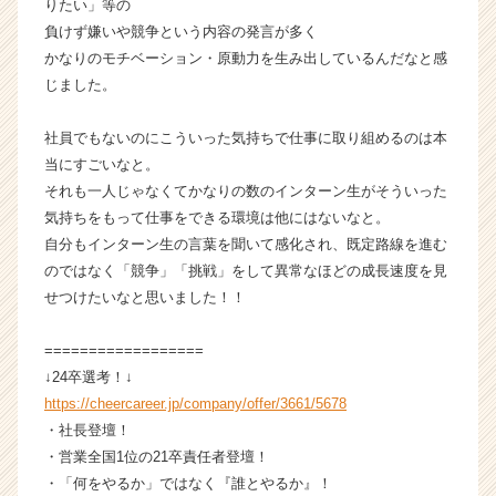
りたい」等の
活
負けず嫌いや競争という内容の発言が多く
サ
かなりのモチベーション・原動力を生み出しているんだなと感
イ
ト
じました。
チ
ア
社員でもないのにこういった気持ちで仕事に取り組めるのは本
キ
当にすごいなと。
ャ
それも一人じゃなくてかなりの数のインターン生がそういった
リ
気持ちをもって仕事をできる環境は他にはないなと。
ア
自分もインターン生の言葉を聞いて感化され、既定路線を進む
（C
h
のではなく「競争」「挑戦」をして異常なほどの成長速度を見
e
せつけたいなと思いました！！
e
r
==================
C
↓24卒選考！↓
a
https://cheercareer.jp/company/offer/3661/5678
r
・社長登壇！
e
e
・営業全国1位の21卒責任者登壇！
r）
・「何をやるか」ではなく『誰とやるか』！