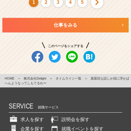
1
2
3
4
5
仕事をみる
このページをシェアする
HOME
＞
株式会社Delight
＞
タイムライン一覧
＞
真面目な話しか頭に浮かば
へんようなってしもてるわ〜
SERVICE
就職サービス
求人を探す
説明会を探す
企業を探す
就職イベントを探す