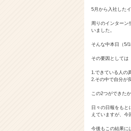
カ
ウ
5月から入社した
ト
が
周りのインターン
届
いました。
く
就
そんな中本日（5/
活
サ
イ
その要因としては
ト
チ
1.できている人の
ア
2.その中で自分
キ
ャ
この2つができた
リ
ア
（C
日々の日報をもと
h
えていますが、今
e
e
今後もこの結果に
r