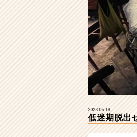
t
の
タ
イ
ム
ラ
イ
ン】
|
ベ
ン
チ
ャ
ー・
成
長
企
2023.05.19
業
低迷期脱出
か
ら
ス