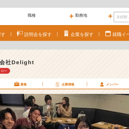
探す
説明会を
探す
企業を
探す
就職
イ
会社Delight
ォロー
募集
企業情報
メンバー