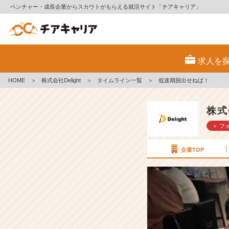
ベンチャー・成長企業からスカウトがもらえる就活サイト「チアキャリア」
低
迷
求人を
期
脱
HOME
＞
株式会社Delight
＞
タイムライン一覧
＞
低迷期脱出せねば！
出
せ
ね
株式
ば！
＋ フ
【株
式
会
企業TOP
社
D
e
l
i
g
h