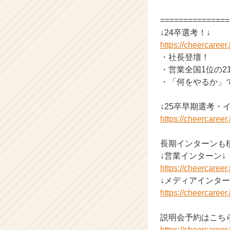
C
==============
a
r
↓24卒選考！↓
e
https://cheercaree
e
・社長登壇！
r）
・営業全国1位の2
・「何をやるか」
↓25卒早期選考・
https://cheercaree
長期インターンも
↓営業インターン↓
https://cheercaree
↓メディアインター
https://cheercaree
説明会予約はこち
https://cheercaree