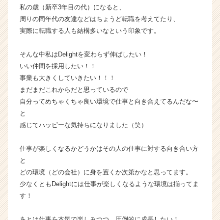
C
私の歳（新卒3年目の代）になると、
a
周りの同年代の友達などはちょうど転職を考えてたり、
r
実際に転職する人も結構多いなという印象です。
e
e
そんな中私はDelightを変わらず伸ばしたい！
r）
いい仲間を採用したい！！
事業も大きくしていきたい！！！
まだまだこれからだと思っているので
自分ってめちゃくちゃ良い環境で仕事と向き合えてるんだな〜
と
感じてハッピーな気持ちになりました（笑）
仕事が楽しくなるかどうかはその人の仕事に対する向き合い方
と
どの環境（どの会社）に身を置くか次第かなと思ってます。
少なくともDelightには仕事が楽しくなるような環境は揃ってま
す！
あとは仕事を本気で楽しみつつ、圧倒的に成長したい！