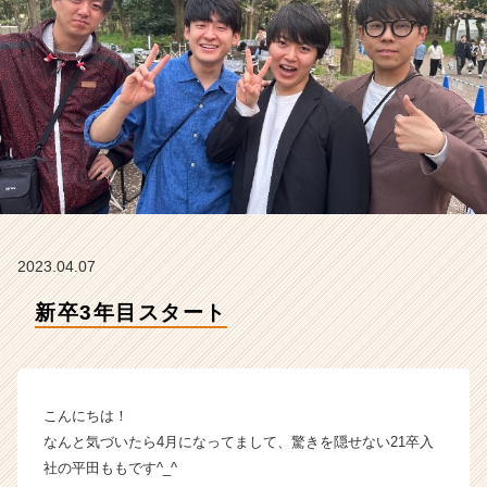
t
の
タ
イ
ム
ラ
イ
ン】
|
ベ
ン
チ
2023.04.07
ャ
ー・
新卒3年目スタート
成
長
企
業
こんにちは！
か
ら
なんと気づいたら4月になってまして、驚きを隠せない21卒入
ス
社の平田ももです^_^
カ