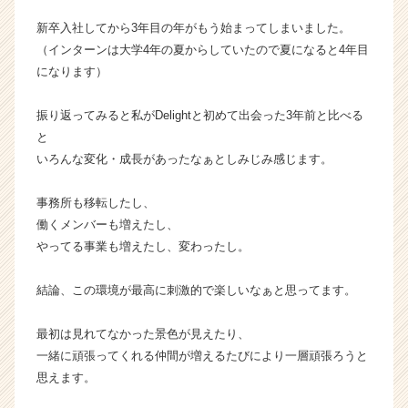
ウ
新卒入社してから3年目の年がもう始まってしまいました。
ト
（インターンは大学4年の夏からしていたので夏になると4年目
が
になります）
届
く
就
振り返ってみると私がDelightと初めて出会った3年前と比べる
活
と
サ
いろんな変化・成長があったなぁとしみじみ感じます。
イ
ト
事務所も移転したし、
チ
働くメンバーも増えたし、
ア
やってる事業も増えたし、変わったし。
キ
ャ
リ
結論、この環境が最高に刺激的で楽しいなぁと思ってます。
ア
（C
最初は見れてなかった景色が見えたり、
h
一緒に頑張ってくれる仲間が増えるたびにより一層頑張ろうと
e
思えます。
e
r