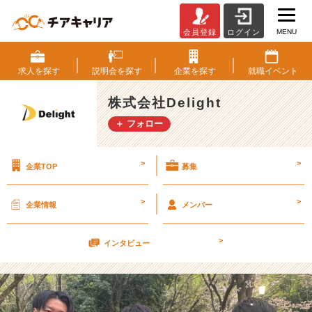
MENU
会員登録
ログイン
新
卒
3
求人を
探す
説明会を
探す
企業を
探す
就職
イベント
年
目
株式会社Delight
ス
＋ フォロー
タ
ー
ト
>
>
企業TOP
募集
【株
式
会
>
>
企業情報
メンバー
社
D
>
e
インタビュー
l
i
g
h