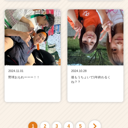
2024.11.01
2024.10.28
野球おもれーーー！！
後もうちょいで1年終わるく
ね？？
1
2
3
4
5