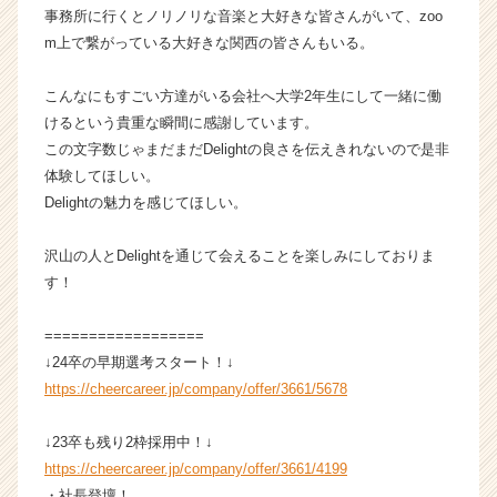
a
事務所に行くとノリノリな音楽と大好きな皆さんがいて、zoo
r
m上で繋がっている大好きな関西の皆さんもいる。
e
e
こんなにもすごい方達がいる会社へ大学2年生にして一緒に働
r）
けるという貴重な瞬間に感謝しています。
この文字数じゃまだまだDelightの良さを伝えきれないので是非
体験してほしい。
Delightの魅力を感じてほしい。
沢山の人とDelightを通じて会えることを楽しみにしておりま
す！
==================
↓24卒の早期選考スタート！↓
https://cheercareer.jp/company/offer/3661/5678
↓23卒も残り2枠採用中！↓
https://cheercareer.jp/company/offer/3661/4199
・社長登壇！