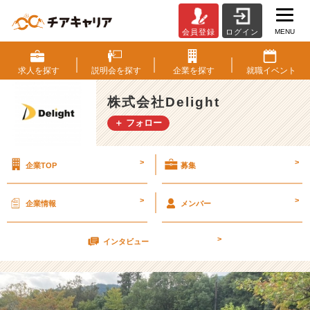
MENU
会員登録
ログイン
D
e
l
求人を
探す
説明会を
探す
企業を
探す
就職
イベント
i
g
株式会社Delight
h
＋ フォロー
t
愛！！！
【株
>
>
企業TOP
募集
式
会
社
>
>
企業情報
メンバー
D
e
>
l
インタビュー
i
g
h
t