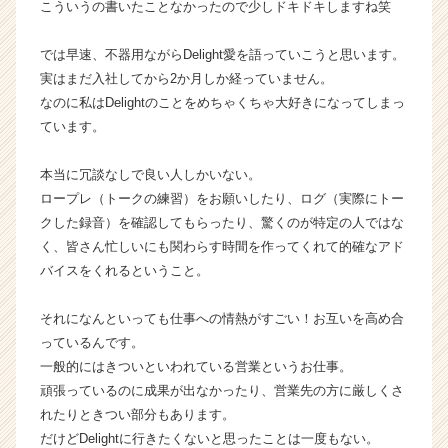
こういうの書いたことなかったので少しドキドキしますね笑
ト
が
では早速、不器用ながらDelight愛を語っていこうと思います。
届
実はまだ入社してから2か月しか経っていません。
く
なのに私はDelightのことをめちゃくちゃ大好きになってしまっ
就
活
ています。
サ
イ
本当に冗談なしで良い人しかいない。
ト
ロープレ（トークの練習）をお願いしたり、ログ（実際にトー
チ
クした録音）を確認してもらったり、驚くのが特定の人ではな
ア
く、皆さん忙しいにも関わらす時間を作ってくれて的確なアド
キ
バイスをくれるということ。
ャ
リ
ア
それになんといっても仕事への情熱がすごい！お互いを高め合
（C
っているんです。
h
一般的にはきついといわれている営業というお仕事。
e
頑張っているのに成果が出なかったり、営業先の方に厳しくさ
e
れたりときつい部分もあります。
r
だけどDelightに行きたくないと思ったことは一度もない。
C