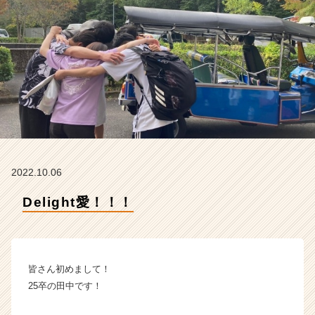
の
タ
イ
ム
ラ
イ
ン】
|
ベ
ン
チ
ャ
2022.10.06
ー・
成
Delight愛！！！
長
企
業
か
皆さん初めまして！
ら
ス
25卒の田中です！
カ
ウ