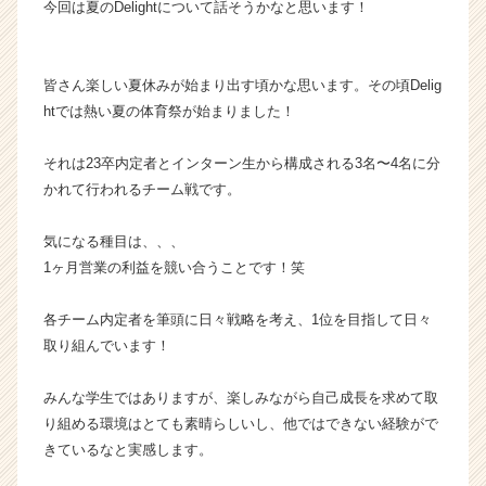
今回は夏のDelightについて話そうかなと思います！
ら
ス
カ
皆さん楽しい夏休みが始まり出す頃かな思います。その頃Delig
ウ
htでは熱い夏の体育祭が始まりました！
ト
が
届
それは23卒内定者とインターン生から構成される3名〜4名に分
く
かれて行われるチーム戦です。
就
活
気になる種目は、、、
サ
1ヶ月営業の利益を競い合うことです！笑
イ
ト
チ
各チーム内定者を筆頭に日々戦略を考え、1位を目指して日々
ア
取り組んでいます！
キ
ャ
みんな学生ではありますが、楽しみながら自己成長を求めて取
リ
り組める環境はとても素晴らしいし、他ではできない経験がで
ア
きているなと実感します。
（C
h