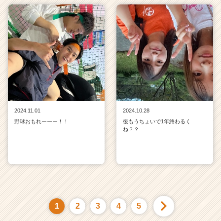
2024.11.01
2024.10.28
野球おもれーーー！！
後もうちょいで1年終わるく
ね？？
1
2
3
4
5