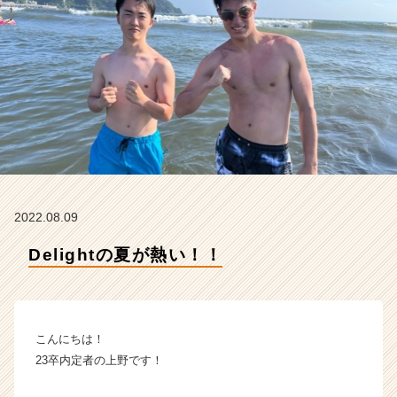
i
g
h
t
の
タ
イ
ム
ラ
イ
ン】
|
2022.08.09
ベ
ン
Delightの夏が熱い！！
チ
ャ
ー・
成
こんにちは！
長
企
23卒内定者の上野です！
業
か