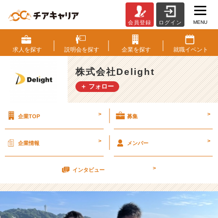
MENU
会員登録
ログイン
D
e
l
求人を
探す
説明会を
探す
企業を
探す
就職
イベント
i
g
株式会社Delight
h
＋ フォロー
t
の
夏
>
>
企業TOP
募集
が
熱
い！！
>
>
企業情報
メンバー
【株
式
>
会
インタビュー
社
D
e
l