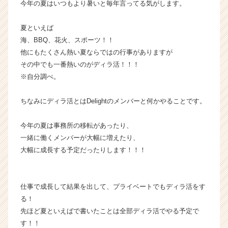
今年の夏はいつもより暑いと毎年言ってる気がします。
ウ
ト
夏といえば
が
海、BBQ、花火、スポーツ！！
届
他にもたくさん熱い夏ならではの行事がありますが
く
就
その中でも一番熱いのがディラ活！！！
活
※自分調べ。
サ
イ
ちなみにディラ活とはDelightのメンバーと何かやることです。
ト
チ
今年の夏は事務所の移転があったり、
ア
一緒に働くメンバーが大幅に増えたり、
キ
ャ
大幅に成長する予定だったりします！！！
リ
ア
（C
仕事で成長して結果を出して、プライベートでもディラ活をす
h
る！
e
先ほど夏といえばで書いたことは全部ディラ活でやる予定で
e
す！！
r