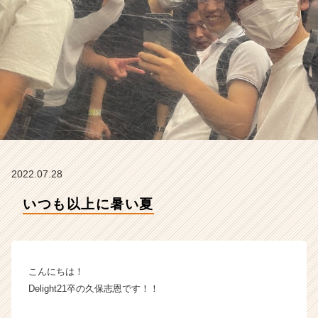
t
の
タ
イ
ム
ラ
イ
ン】
|
ベ
ン
チ
2022.07.28
ャ
ー・
いつも以上に暑い夏
成
長
企
業
こんにちは！
か
ら
Delight21卒の久保志恩です！！
ス
カ