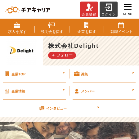
MENU
会員登録
ログイン
い
つ
も
求人を
探す
説明会を
探す
企業を
探す
就職
イベント
以
上
株式会社Delight
に
＋ フォロー
暑
い
夏
>
>
企業TOP
募集
【株
式
会
>
>
企業情報
メンバー
社
D
>
e
インタビュー
l
i
g
h