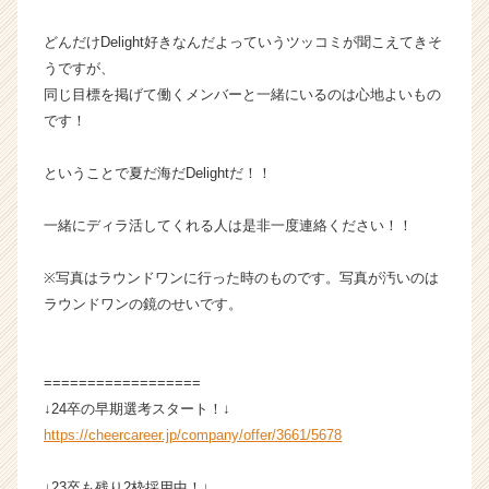
C
a
どんだけDelight好きなんだよっていうツッコミが聞こえてきそ
r
うですが、
e
同じ目標を掲げて働くメンバーと一緒にいるのは心地よいもの
e
です！
r）
ということで夏だ海だDelightだ！！
一緒にディラ活してくれる人は是非一度連絡ください！！
※写真はラウンドワンに行った時のものです。写真が汚いのは
ラウンドワンの鏡のせいです。
==================
↓24卒の早期選考スタート！↓
https://cheercareer.jp/company/offer/3661/5678
↓23卒も残り2枠採用中！↓