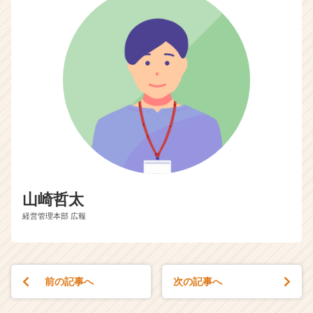
キ
ャ
リ
ア
（C
h
e
e
r
C
a
r
e
山崎哲太
e
r）
経営管理本部 広報
前の記事へ
次の記事へ