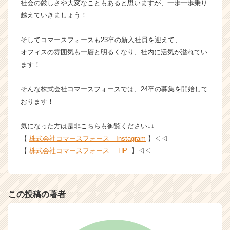
社会の厳しさや大変なこともあると思いますが、一歩一歩乗り
ー・
越えていきましょう！
成
長
そしてコマースフォースも23卒の新入社員を迎えて、
企
オフィスの雰囲気も一層と明るくなり、社内に活気が溢れてい
業
か
ます！
ら
ス
そんな株式会社コマースフォースでは、24卒の募集を開始して
カ
おります！
ウ
ト
気になった方は是非こちらも御覧ください↓↓
が
【
株式会社コマースフォース Instagram
】◁◁
届
く
【
株式会社コマースフォース HP
】◁◁
就
活
サ
イ
この投稿の著者
ト
チ
ア