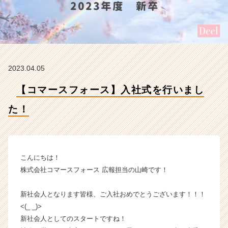
会
社
コ
マ
ー
ス
フ
2023.04.05
ォ
ー
【コマースフォース】入社式を行いまし
ス
た！
の
タ
イ
ム
ラ
こんにちは！
イ
株式会社コマースフォース 広報担当の山崎です！
ン】
|
新社会人となります皆様、ご入社おめでとうございます！！！
ベ
ン
<(_ _)>
チ
新社会人としてのスタートですね！
ャ