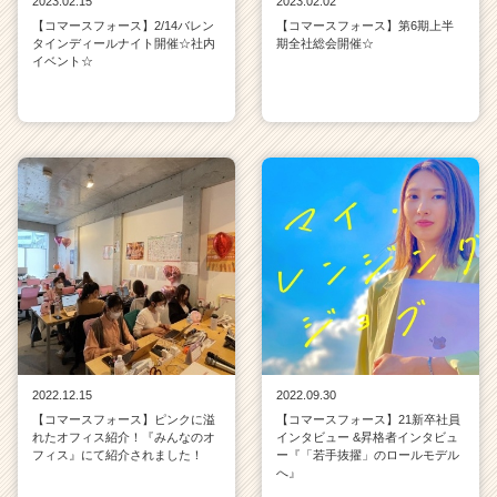
2023.02.15
2023.02.02
【コマースフォース】2/14バレン
【コマースフォース】第6期上半
タインディールナイト開催☆社内
期全社総会開催☆
イベント☆
2022.12.15
2022.09.30
【コマースフォース】ピンクに溢
【コマースフォース】21新卒社員
れたオフィス紹介！『みんなのオ
インタビュー &昇格者インタビュ
フィス』にて紹介されました！
ー『「若手抜擢」のロールモデル
へ』