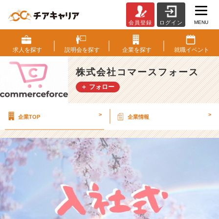
MENU
会員登録
ログイン
【コ
マ
ー
求人を
探す
説明会を
探す
企業を
探す
就職
イベント
ス
フ
株式会社コマースフォース
ォ
＋ フォロー
ー
ス】
入
>
>
企業TOP
企業情報
社
式
を
行
い
ま
し
た！
【株
式