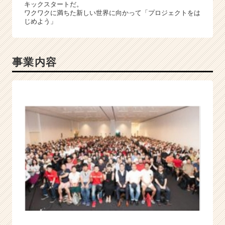
リ
キックスタートだ。
ワクワクに満ちた新しい世界に向かって「プロジェクトをは
ア
じめよう」
（C
h
e
e
事業内容
r
C
a
r
e
e
r）