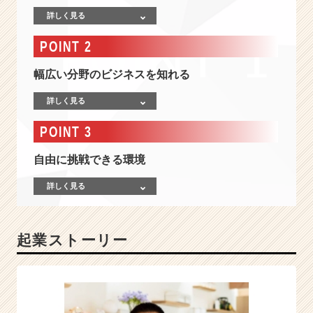
界
詳しく見る
ト
ッ
POINT 2
プ
の
幅広い分野のビジネスを知れる
コ
ン
詳しく見る
サ
ル
POINT 3
タ
ン
自由に挑戦できる環境
ト
が
詳しく見る
代
表
を
起業ストーリー
務
め
る
会
社
で