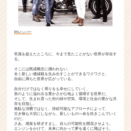
長
企
業
か
ら
RNメンバー
ス
カ
ウ
ト
常識を超えたところに、今まで見たことがない世界が存在す
が
る。
届
そこには既成概念に捕われない、
く
全く新しい価値観を生み出すことができるワクワクと、
就
自由に満ちた世界が広がっている。
活
自分だけではなく周りをも幸せにしていく、
サ
泉のように溢れ出る豊かさが心地よく循環する世界だ。
イ
そして、生まれ育った街の緑や空気、環境と社会の豊かな共
ト
存を目指し、
チ
無駄な消費ではなく、持続可能なアプローチによって、
古き物も大切にしながら、新しいものへ命を吹きこんでいく
ア
のだ。
キ
さあ、感覚を研ぎすまし、自らの可能性を開花させよう。
ャ
エンジンをかけて、未来に向かって夢を遠くに飛ばそう。