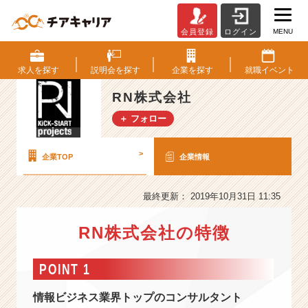
MENU
会員登録
ログイン
R
N
株
求人を
探す
説明会を
探す
企業を
探す
就職
イベント
式
会
RN株式会社
社
＋ フォロー
の
会
社
>
企業TOP
企業情報
情
報
-
最終更新： 2019年10月31日 11:35
情
報
RN株式会社の特徴
ビ
ジ
POINT 1
ネ
ス
情報ビジネス業界トップのコンサルタント
業