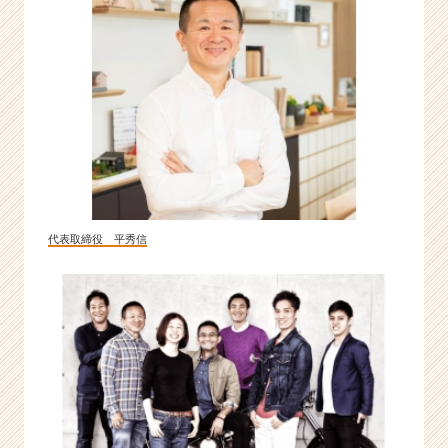
マ
ー
ケ
テ
ィ
ン
グ
を
極
め
ま
代表取締役 平秀信
せ
ん
か？
|
ベ
ン
チ
ャ
ー・
成