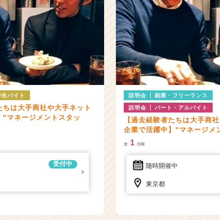
学生バイト
説明会
副業・フリーランス
たちは大手商社や大手ネット
説明会
パート・アルバイト
】"マネージメントスタッ
【過去経験者たちは大手商社
企業で活躍中】"マネージメ
1
全
日程
受付中
随時開催中
東京都