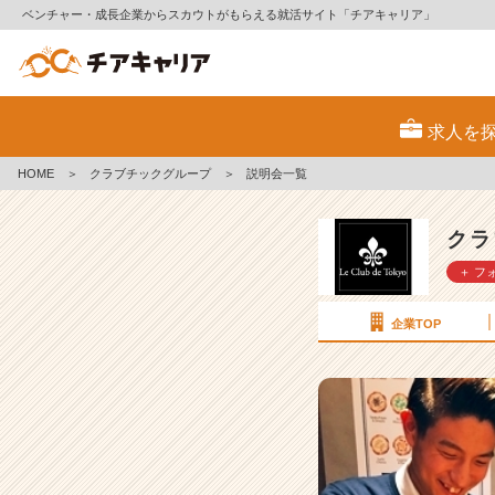
ベンチャー・成長企業からスカウトがもらえる就活サイト「チアキャリア」
ク
ラ
求人を
ブ
チ
HOME
＞
クラブチックグループ
＞
説明会一覧
ッ
ク
グ
クラ
ル
＋ フ
ー
プ
の
企業TOP
説
明
会
一
覧
|
ベ