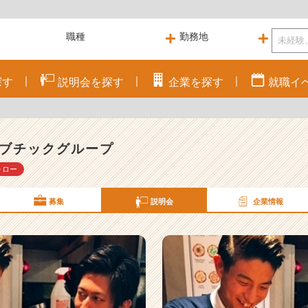
探す
説明会を
探す
企業を
探す
就職
イ
ブチックグループ
ォロー
募集
説明会
企業情報