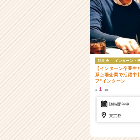
ン
チ
ャ
ー・
成
長
企
業
か
説明会
インターン・
ら
【インターン卒業生
ス
系上場企業で活躍中
カ
フ"インターン
ウ
ト
1
全
日程
が
届
随時開催中
く
就
東京都
活
サ
イ