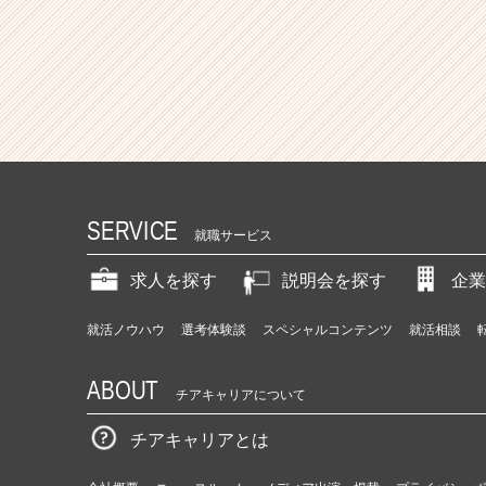
ト
チ
ア
キ
ャ
リ
ア
（C
h
e
SERVICE
e
就職サービス
r
C
求人を探す
説明会を探す
企業
a
r
就活ノウハウ
選考体験談
スペシャルコンテンツ
就活相談
e
e
ABOUT
r）
チアキャリアについて
チアキャリアとは