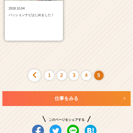
ア
2018.10.04
キ
パッションナビはじめました！
ャ
リ
ア
（C
h
e
e
r
C
a
1
2
3
4
5
r
e
e
仕事をみる
r）
このページをシェアする