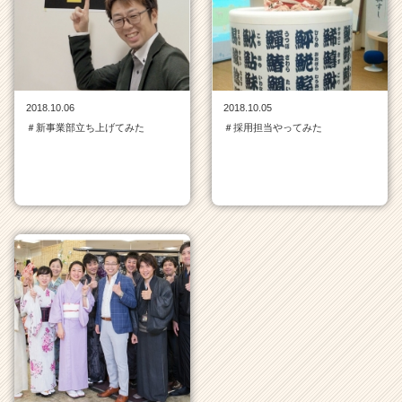
チ
ャ
ー・
成
長
企
2018.10.06
2018.10.05
業
＃新事業部立ち上げてみた
＃採用担当やってみた
か
ら
ス
カ
ウ
ト
が
届
く
就
活
サ
イ
ト
チ