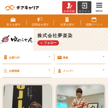
MENU
会員登録
ログイン
株
式
会
求人を
探す
説明会を
探す
企業を
探す
就職
イベント
社
夢
株式会社夢楽染
楽
＋ フォロー
染
の
タ
>
>
企業TOP
募集
イ
ム
ラ
>
>
企業情報
メンバー
イ
ン
一
覧
|
ベ
ン