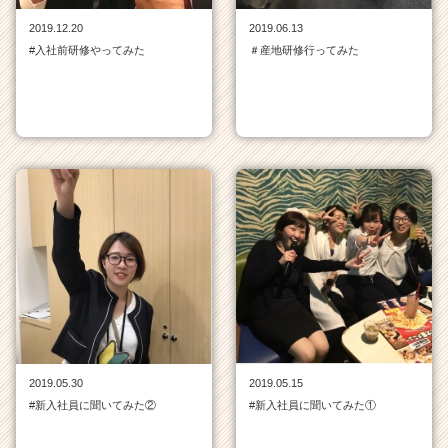
ア
2019.12.20
2019.06.13
キ
#入社前研修やってみた
＃産地研修行ってみた
ャ
リ
ア
（C
h
e
e
r
C
a
r
e
e
r）
2019.05.30
2019.05.15
#新入社員に聞いてみた②
#新入社員に聞いてみた①