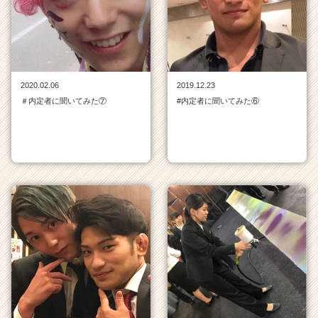
チ
ャ
ー・
成
長
企
2020.02.06
2019.12.23
業
＃内定者に聞いてみた⑦
#内定者に聞いてみた⑥
か
ら
ス
カ
ウ
ト
が
届
く
就
活
サ
イ
ト
チ