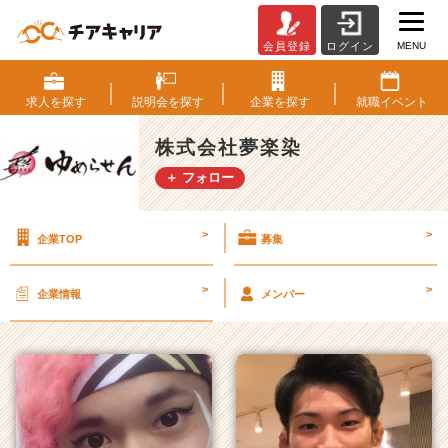
MENU
会員登録
ログイン
株
式
会
求人を
探す
説明会を
探す
企業を
探す
就職
イベント
社
夢
株式会社夢楽染
楽
＋ フォロー
染
の
タ
>
>
企業TOP
募集
イ
ム
ラ
>
>
企業情報
メンバー
イ
ン
一
覧
|
ベ
ン