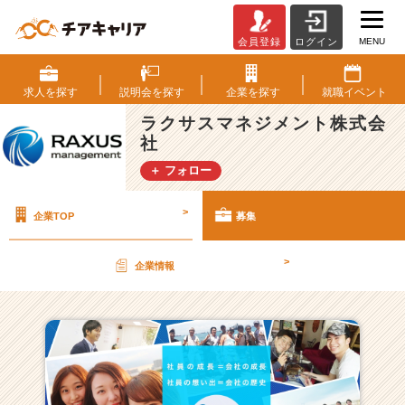
MENU
会員登録
ログイン
ラ
ク
サ
求人を
探す
説明会を
探す
企業を
探す
就職
イベント
ス
ラクサスマネジメント株式会
マ
社
ネ
ジ
＋ フォロー
メ
ン
>
企業TOP
募集
ト
株
式
>
企業情報
会
社
の
採
用/
求
人