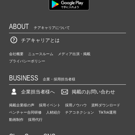
ャ
ー・
成
長
ABOUT
チアキャリアについて
企
業
チアキャリアとは
か
ら
会社概要
ニュースルーム
メディア出演・掲載
ス
カ
プライバシーポリシー
ウ
ト
BUSINESS
企業・採用担当者様
が
届
企業担当者様へ
掲載のお問い合わせ
く
就
活
掲載企業様の声
採用イベント
採用ノウハウ
資料ダウンロード
サ
ベンチャー合同研修
人材紹介
チアコネクション
TikTok運用
イ
動画制作
採用代行
ト
チ