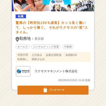
一
覧
-
驚
転職
異
驚異の【昨対比150％成長】カッコ良く働い
の
て、しっかり稼ぐ。 それがラクサスの“楽”ス
【昨
タイル。
対
勤務地：
東京都
比
1
セールス
コンサルティング営業
不動産
5
学歴不問
土日休み
起業志望歓迎
未経験OK
0％
転勤無し
残業少なめ
成
長】
カ
ラクサスマネジメント株式会社
ッ
2022年05月25日 11:42 更新
コ
良
ブックマーク
く
働
い
て、