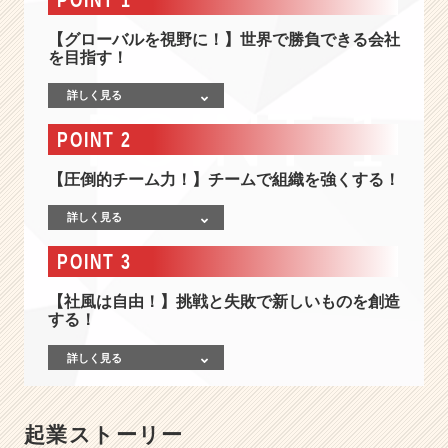
ュ
リ
【グローバルを視野に！】世界で勝負できる会社
テ
を目指す！
ィ
で、
詳しく見る
新
た
POINT 2
な
価
【圧倒的チーム力！】チームで組織を強くする！
値
を
詳しく見る
創
造“チ
POINT 3
ー
ム
【社風は自由！】挑戦と失敗で新しいものを創造
する！
力”を
強
詳しく見る
み
に、
グ
ロ
起業ストーリー
ー