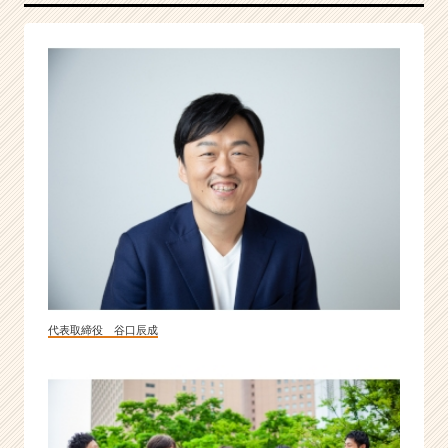
バ
ル
に
活
躍
で
き
る
企
業
へ！
|
ベ
ン
チ
代表取締役 谷口辰成
ャ
ー・
成
長
企
業