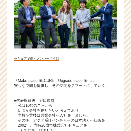
か
ら
ス
カ
ウ
ト
が
届
く
就
セキュアで働くメンバーです◎
活
サ
イ
『Make place SECURE Upgrade place Smart』
ト
安心な空間を提供し、その空間をスマートにしていく。
チ
ア
■代表取締役 谷口辰成
キ
私は10代のころから
ャ
いつか会社を創りたいと考えており
リ
学校卒業後は営業会社へ入社をしました。
ア
その後、アジア系ITベンチャーの日本法人へ転職をし
2002年、当時26歳で株式会社セキュアを
（C
1人で立ち上げました。