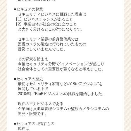
h
e
■セキュアの起業
e
セキュリティビジネスに挑戦した理由は
【1】ビジネスチャンスがあること
r
【2】事業自体が社会の役に立つこと
C
と大きく分けるとこの2つになります。
a
r
セキュリティ業界の前身警備業では
監視カメラの製造は行われていたものの
e
普及はしていませんでした。
e
r）
その背景を踏まえ
今後セキュリティ分野で"イノベーション"が起こり
社会全体としての重要性が強くなると考えました。
■セキュアの歴史
最初はセキュリティ家電などの"BtoC”ビジネス"を
展開している中で
2010年に"BtoBビジネス"への挑戦を開始しました。
現在の主力ビジネスである
企業向け入退室管理システムや監視カメラシステムの
開発・販売です。
■セキュアの目指すもの
現在は