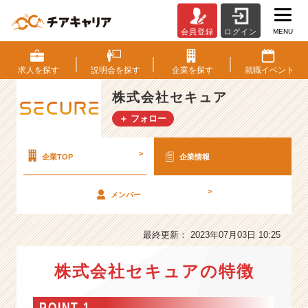
MENU
会員登録
ログイン
株
式
会
求人を
探す
説明会を
探す
企業を
探す
就職
イベント
社
セ
株式会社セキュア
キ
＋ フォロー
ュ
ア
の
>
企業TOP
企業情報
会
社
>
メンバー
情
報
-
最終更新： 2023年07月03日 10:25
A
I
株式会社セキュアの特徴
×
セ
キ
POINT 1