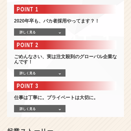
情
報
POINT 1
-
目
2020年卒も、バカ者採用やってます？！
指
す
詳しく見る
の
POINT 2
は、
中
ごめんなさい、実は注文殺到のグローバル企業な
小
んです！
企
業
詳しく見る
の
1
POINT 3
1
9
仕事は丁寧に。プライベートは大切に。
番。
世
詳しく見る
界
に、
市
場