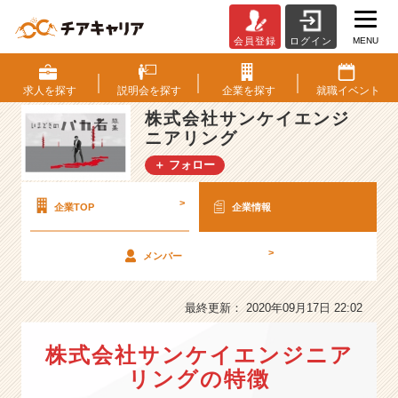
MENU
会員登録
ログイン
株
式
会
求人を
探す
説明会を
探す
企業を
探す
就職
イベント
社
株式会社サンケイエンジ
サ
ニアリング
ン
ケ
＋ フォロー
イ
エ
>
企業TOP
企業情報
ン
ジ
ニ
>
メンバー
ア
リ
最終更新： 2020年09月17日 22:02
ン
グ
の
株式会社サンケイエンジニア
会
リングの特徴
社