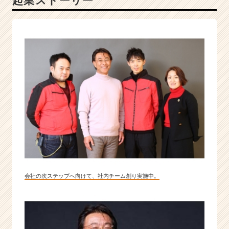
起業ストーリー
に、
自
分
に
挑
戦
し
た
い
方、
積
極
採
用
中！
|
会社の次ステップへ向けて、社内チーム創り実施中。
ベ
ン
チ
ャ
ー・