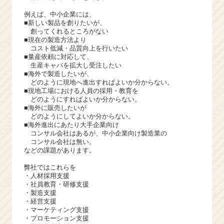
ャ
リ
例えば、中小企業には、
■新しい製品を創りたいが、
ア
創ってくれるところがない
（C
■現在の製造方法より
h
コスト低減・品質向上を行いたい
e
■量産依頼に対応して、
e
生産キャパを拡大し受注したい
■海外で製造したいが、
r
どのように現地へ進出すればよいか分からない。
C
■現地工場における人員の採用・教育を
a
どのようにすればよいか分からない。
r
■海外に販売したいが
どのようにしてよいか分からない。
e
■海外進出にあたり大手企業向け
e
コンサル会社はあるが、中小企業向け製造業の
r）
コンサル会社は無い。
などの課題があります。
弊社ではこれらを
・人材採用支援
・社員教育・研修支援
・製造支援
・経営支援
・マーケティング支援
・プロモーション支援