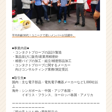
平均年齢30代！ユニークで若いメンバーが活躍中。
■事業内容■
・コンタクトプローブの設計/製造
・製品並びに販売/産業用精密針
・精密パイプの加工・組立/精密部品加工
・コンタクトプローブに関するメーカー
向けコンサルティング業務/測定受託
■取引先■
国内：主な電子部品・電気電子機器メーカーなど1,000社以
上
海外：シンガポール・中国・アジア各国・
イギリス・フランス、ヨーロッパ各国・アメリカ
ーーーーーーーーーーーーーーーーーーーーーーーーーーー
ーーーーーーーーーー
「髪の毛よりも細い電気部品で、