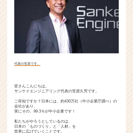
成
長
企
業
か
ら
ス
カ
ウ
ト
代表の笠原です。
が
届
く
就
皆さんこんにちは。
活
サンケイエンジニアリング代表の笠原久芳です。
サ
ご存知ですか？日本には、約430万社（中小企業庁調べ）の
イ
会社があり、
ト
実にその、99.3％が中小企業です！
チ
私たちがやろうとしているのは、
ア
日本の「ものづくり」と「人材」を
キ
世界に広げていくことです。