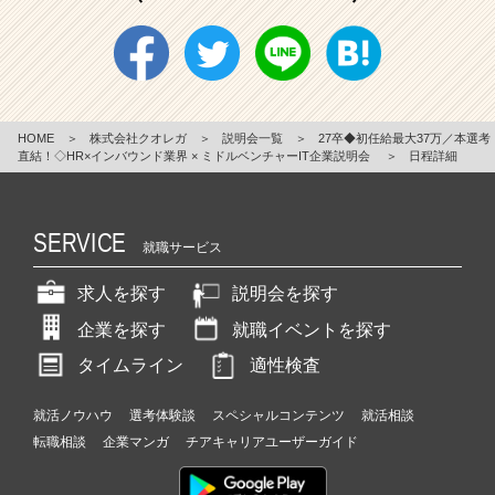
HOME
＞
株式会社クオレガ
＞
説明会一覧
＞
27卒◆初任給最大37万／本選考
直結！◇HR×インバウンド業界 × ミドルベンチャーIT企業説明会
＞
日程詳細
SERVICE
就職サービス
求人を探す
説明会を探す
企業を探す
就職イベントを探す
タイムライン
適性検査
就活ノウハウ
選考体験談
スペシャルコンテンツ
就活相談
転職相談
企業マンガ
チアキャリアユーザーガイド