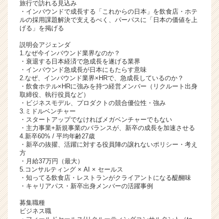
旅行で訪れる見込み
ャ
・インバウンドで成長する「これからの日本」を飲食店・ホテ
リ
ルの採用課題解決で支えるべく、パーパスに「日本の価値を上
げる」を掲げる
ア
（C
説明会アジェンダ
h
1.なぜ今インバウンド業界なのか？
e
・衰退する日本経済で急成長を遂げる業界
・インバウンド急成長が日本にもたらす意味
e
2.なぜ、インバウンド業界×HRで、急成長しているのか？
r
・飲食ホテル×HRに強みを持つ経営メンバー（リクルート出身
C
取締役、執行役員など）
a
・ビジネスモデル、プロダクトの競合優位性・強み
3.ミドルベンチャー
r
・スタートアップでなければメガベンチャーでもない
e
・主力事業+新規事業のバランスが、新卒の成長を加速させる
e
4.新卒60% / 平均年齢27歳
r）
・新卒の抜擢、活躍に対する役員陣の譲れないポリシー・考え
方
・月給37万円（最大）
5.コンサルティング × AI × セールス
・知ってる飲食店・レストランがクライアントになる醍醐味
・キャリアパス・新卒出身メンバーの活躍事例
募集職種
ビジネス職