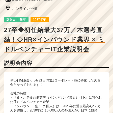
ー・
成
オンライン開催
長
企
説明会
新卒
2027年卒
業
か
27卒◆初任給最大37万／本選考直
ら
結！◇HR×インバウンド業界 × ミ
ス
カ
ドルベンチャーIT企業説明会
ウ
ト
が
説明会内容
届
く
就
※5月15日(金)、5月21日(木)はコーポレート職に特化した説明
活
会となっております！
サ
イ
会社の特徴
ト
・「食・ホテル旅館業界（インバウンド業界）×HR」に特化し
たITミドルベンチャー企業
チ
・インバウンド（訪日外国人）は、2025年に過去最高4,268万
ア
人を突破し、2030年には6,000万人の外国人が、日本に観光・
キ