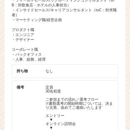
・フィールドセールス/リクルーティングコンサルタント（to
B：対飲食店・ホテルの人事担当）
・インサイドセールス/キャリアコンサルタント（toC：対求職
者）
・マーケティング職/経営企画
プロダクト職
・エンジニア
・デザイナー
コーポレート職
・バックオフィス
・人事、総務、経理
持ち物
なし
備考
定員
30名程度
ご参加までの流れ／選考フロー
※書類選考の開始時期については、決ま
り次第、改めてご連絡いたします
エントリー
▼
オンライン説明会
▼