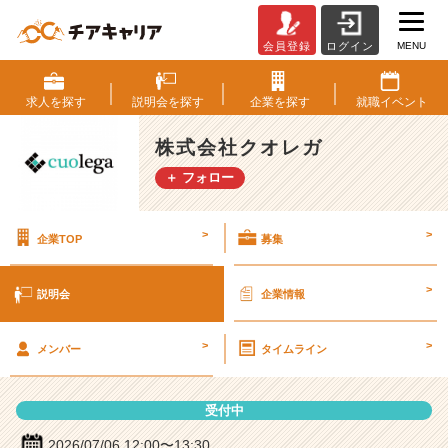
MENU
会員登録
ログイン
株
式
会
求人を
探す
説明会を
探す
企業を
探す
就職
イベント
社
ク
株式会社クオレガ
オ
＋ フォロー
レ
ガ
の
>
>
企業TOP
募集
説
明
会
>
説明会
企業情報
詳
細
>
>
|
メンバー
タイムライン
ベ
ン
受付中
チ
ャ
2026/07/06 12:00〜13:30