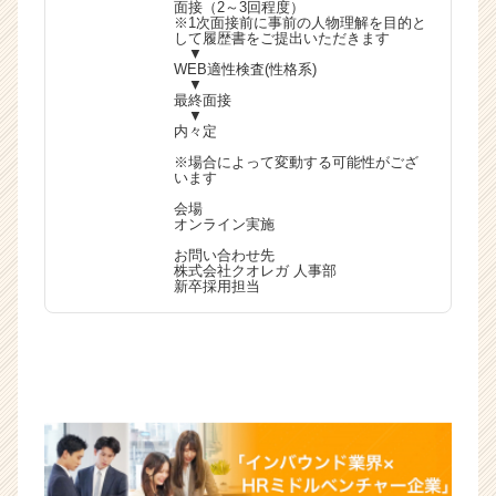
面接（2～3回程度）
※1次面接前に事前の人物理解を目的と
して履歴書をご提出いただきます
▼
WEB適性検査(性格系)
▼
最終面接
▼
内々定
※場合によって変動する可能性がござ
います
会場
オンライン実施
お問い合わせ先
株式会社クオレガ 人事部
新卒採用担当