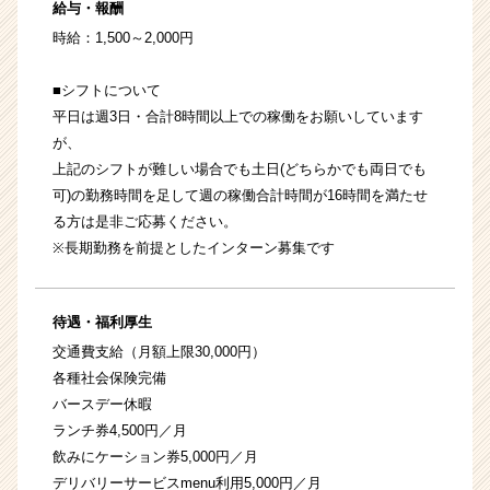
給与・報酬
時給：1,500～2,000円
■シフトについて
平日は週3日・合計8時間以上での稼働をお願いしています
が、
上記のシフトが難しい場合でも土日(どちらかでも両日でも
可)の勤務時間を足して週の稼働合計時間が16時間を満たせ
る方は是非ご応募ください。
※長期勤務を前提としたインターン募集です
待遇・福利厚生
交通費支給（月額上限30,000円）
各種社会保険完備
バースデー休暇
ランチ券4,500円／月
飲みにケーション券5,000円／月
デリバリーサービスmenu利用5,000円／月