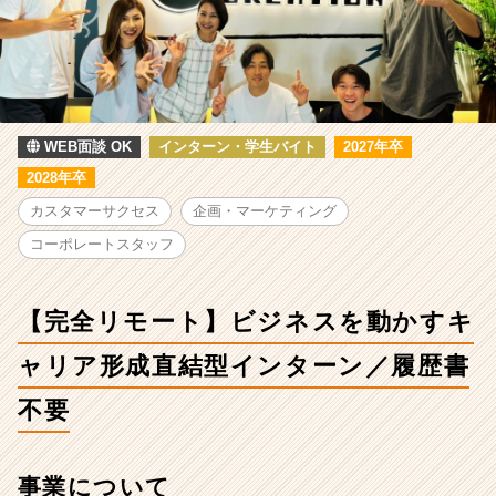
人
-
【完
全
リ
モ
ー
WEB面談 OK
インターン・学生バイト
2027年卒
ト】
2028年卒
ビ
カスタマーサクセス
企画・マーケティング
ジ
ネ
コーポレートスタッフ
ス
を
動
【完全リモート】ビジネスを動かすキ
か
す
ャリア形成直結型インターン／履歴書
キ
ャ
不要
リ
ア
形
事業について
成