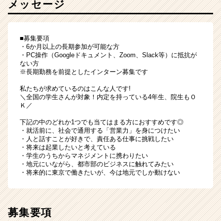
メッセージ
■募集要項
・6か月以上の長期参加が可能な方
・PC操作（Googleドキュメント、Zoom、Slack等）に抵抗が
ない方
※長期勤務を前提としたインターン募集です
私たちが求めているのはこんな人です!
＼全国の学生さんが対象！内定を持っている4年生、院生もＯ
Ｋ／
下記の中のどれか1つでも当てはまる方におすすめです◎
・就活前に、社会で通用する「営業力」を身につけたい
・人と話すことが好きで、責任ある仕事に挑戦したい
・将来は起業したいと考えている
・学生のうちからマネジメントに携わりたい
・地元にいながら、都市部のビジネスに触れてみたい
・将来的に東京で働きたいが、今は地元でしか動けない
募集要項