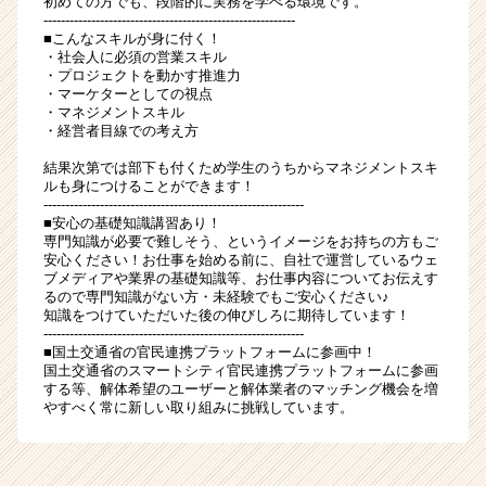
初めての方でも、段階的に実務を学べる環境です。
----------------------------------------------------------
■こんなスキルが身に付く！
・社会人に必須の営業スキル
・プロジェクトを動かす推進力
・マーケターとしての視点
・マネジメントスキル
・経営者目線での考え方
結果次第では部下も付くため学生のうちからマネジメントスキ
ルも身につけることができます！
------------------------------------------------------------
■安心の基礎知識講習あり！
専門知識が必要で難しそう、というイメージをお持ちの方もご
安心ください！お仕事を始める前に、自社で運営しているウェ
ブメディアや業界の基礎知識等、お仕事内容についてお伝えす
るので専門知識がない方・未経験でもご安心ください♪
知識をつけていただいた後の伸びしろに期待しています！
------------------------------------------------------------
■国土交通省の官民連携プラットフォームに参画中！
国土交通省のスマートシティ官民連携プラットフォームに参画
する等、解体希望のユーザーと解体業者のマッチング機会を増
やすべく常に新しい取り組みに挑戦しています。