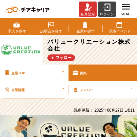
MENU
会員登録
ログイン
バ
リ
ュ
求人を
探す
説明会を
探す
企業を
探す
就職
イベント
ー
バリュークリエーション株式
ク
会社
リ
エ
＋ フォロー
ー
シ
>
企業TOP
募集
ョ
ン
株
>
>
企業情報
メンバー
式
会
社
最終更新： 2025年08月27日 14:11
の
採
用/
求