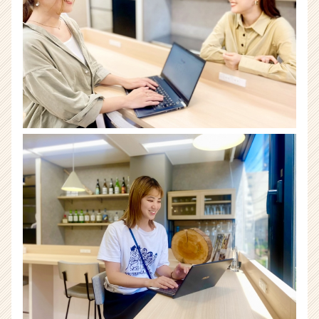
長
企
業
か
ら
ス
カ
ウ
ト
が
届
く
就
活
サ
イ
ト
チ
ア
キ
ャ