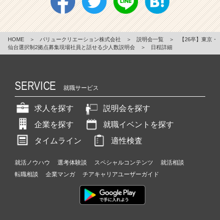
HOME
＞
バリュークリエーション株式会社
＞
説明会一覧
＞
【26卒】東京・
仙台選択制2拠点募集現場社員と話せる少人数説明会
＞
日程詳細
SERVICE
就職サービス
求人を探す
説明会を探す
企業を探す
就職イベントを探す
タイムライン
適性検査
就活ノウハウ
選考体験談
スペシャルコンテンツ
就活相談
転職相談
企業マンガ
チアキャリアユーザーガイド