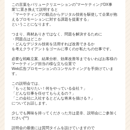
この言葉をバリュークリエーションの”マーケティングDX事
活
業”に置き換えて説明すると
サ
「マーケティングの観点からデジタル技術を駆使して企業が抱
イ
えるプロモーションに対する課題を提案する」
ト
ということになります。
チ
つまり、商材ありきではなく、問題を解決するために
ア
・問題点はどこか
キ
・どんなデジタル技術を活用すれば改善できるか
ャ
を考えクライアントをゴールに導くのが私たちの仕事です。
リ
必要な戦略立案、結果分析、効果改善等までをいわばお客様の
ア
マーケティング担当の様な立ち位置で
（C
Web広告プロモーションのコンサルティングを手掛けていま
h
す。
e
この説明会では、
e
「もっと知りたい！何をやっている会社？」
r
「どんな仕事を任せてもらえるの？」
C
「この会社に入社するとどんな将来を描ける？」
a
についてお話します。
r
少しでも興味を持ってくださった方は是非、説明会にご参加く
e
ださい(^^)
e
r）
説明会の最後には質問タイムを設けていますので