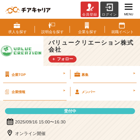
MENU
会員登録
ログイン
バ
リ
ュ
求人を
探す
説明会を
探す
企業を
探す
就職
イベント
ー
バリュークリエーション株式
ク
会社
リ
エ
＋ フォロー
ー
シ
>
>
企業TOP
募集
ョ
ン
株
>
>
企業情報
メンバー
式
会
社
受付中
の
説
2025/09/16 15:00〜16:30
明
オンライン開催
会