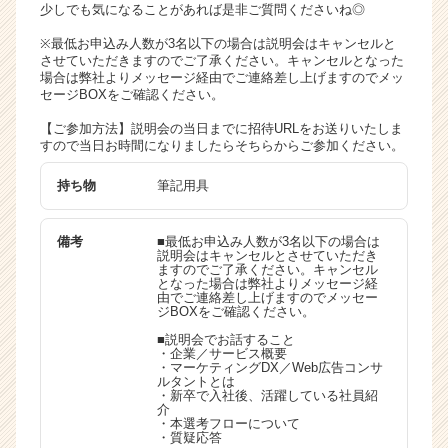
少しでも気になることがあれば是非ご質問くださいね◎
※最低お申込み人数が3名以下の場合は説明会はキャンセルと
させていただきますのでご了承ください。キャンセルとなった
場合は弊社よりメッセージ経由でご連絡差し上げますのでメッ
セージBOXをご確認ください。
【ご参加方法】説明会の当日までに招待URLをお送りいたしま
すので当日お時間になりましたらそちらからご参加ください。
持ち物
筆記用具
備考
■最低お申込み人数が3名以下の場合は
説明会はキャンセルとさせていただき
ますのでご了承ください。キャンセル
となった場合は弊社よりメッセージ経
由でご連絡差し上げますのでメッセー
ジBOXをご確認ください。
■説明会でお話すること
・企業／サービス概要
・マーケティングDX／Web広告コンサ
ルタントとは
・新卒で入社後、活躍している社員紹
介
・本選考フローについて
・質疑応答