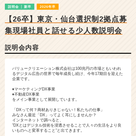
詳
説明会
新卒
2026年卒
細
|
【26卒】東京・仙台選択制2拠点募
ベ
ン
集
現場社員と話せる少人数説明会
チ
ャ
ー・
説明会内容
成
長
企
バリュークリエーション株式会社は100兆円の市場ともいわれ
業
るデジタル広告の世界で毎年成長し続け、今年17期目を迎えた
か
企業です。
ら
♦マーケティングDX事業
ス
♦不動産DX事業
カ
をメイン事業として展開しています。
ウ
「DXって何？商材ありきじゃない！私たちの仕事」
ト
みなさん最近「DX」ってよく耳にしませんか？
が
インターネットで調べると、
届
”DXとはデジタル技術を浸透させることで人々の生活をより良
く
いものへと変革すること”と出てきます。
就