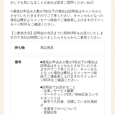
少しでも気になることがあれば是非ご質問くださいね◎
※最低お申込み人数が3名以下の場合は説明会はキャンセルと
させていただきますのでご了承ください。キャンセルとなった
場合は弊社よりメッセージ経由でご連絡差し上げますのでメッ
セージBOXをご確認ください。
【ご参加方法】説明会の当日までに招待URLをお送りいたしま
すので当日お時間になりましたらそちらからご参加ください。
持ち物
筆記用具
備考
■最低お申込み人数が3名以下の場合は
説明会はキャンセルとさせていただき
ますのでご了承ください。キャンセル
となった場合は弊社よりメッセージ経
由でご連絡差し上げますのでメッセー
ジBOXをご確認ください。
■説明会でお話すること
・企業／サービス概要
・マーケティングDX／Web広告コンサ
ルタントとは
・新卒で入社後、活躍している社員紹
介
・本選考フローについて
・質疑応答