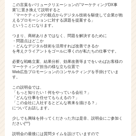
この言葉をバリュークリエーションの”マーケティングDX事
活
業”に置き換えて説明すると
サ
「マーケティングの観点からデジタル技術を駆使して企業が抱
イ
えるプロモーションに対する課題を提案する」
ト
ということになります。
チ
つまり、商材ありきではなく、問題を解決するために
ア
・問題点はどこか
キ
・どんなデジタル技術を活用すれば改善できるか
ャ
を考えクライアントをゴールに導くのが私たちの仕事です。
リ
必要な戦略立案、結果分析、効果改善等までをいわばお客様の
ア
マーケティング担当の様な立ち位置で
（C
Web広告プロモーションのコンサルティングを手掛けていま
h
す。
e
この説明会では、
e
「もっと知りたい！何をやっている会社？」
r
「どんな仕事を任せてもらえるの？」
C
「この会社に入社するとどんな将来を描ける？」
a
についてお話します。
r
少しでも興味を持ってくださった方は是非、説明会にご参加く
e
ださい(^^)
e
r）
説明会の最後には質問タイムを設けていますので