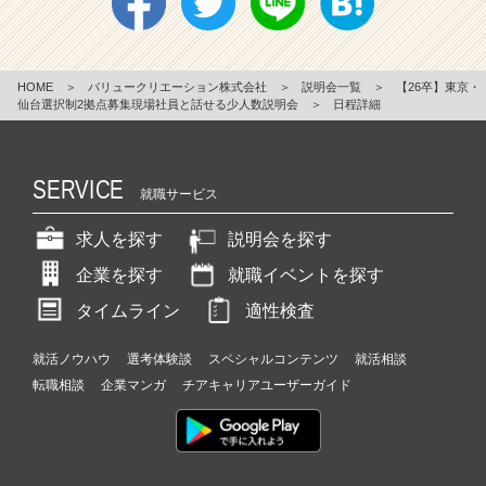
HOME
＞
バリュークリエーション株式会社
＞
説明会一覧
＞
【26卒】東京・
仙台選択制2拠点募集現場社員と話せる少人数説明会
＞
日程詳細
SERVICE
就職サービス
求人を探す
説明会を探す
企業を探す
就職イベントを探す
タイムライン
適性検査
就活ノウハウ
選考体験談
スペシャルコンテンツ
就活相談
転職相談
企業マンガ
チアキャリアユーザーガイド