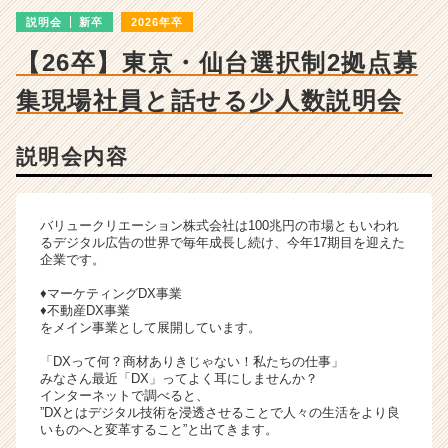
詳
説明会
新卒
2026年卒
細
|
【26卒】東京・仙台選択制2拠点募
ベ
ン
集
現場社員と話せる少人数説明会
チ
ャ
ー・
説明会内容
成
長
企
バリュークリエーション株式会社は100兆円の市場ともいわれ
業
るデジタル広告の世界で毎年成長し続け、今年17期目を迎えた
か
企業です。
ら
♦マーケティングDX事業
ス
♦不動産DX事業
カ
をメイン事業として展開しています。
ウ
「DXって何？商材ありきじゃない！私たちの仕事」
ト
みなさん最近「DX」ってよく耳にしませんか？
が
インターネットで調べると、
届
”DXとはデジタル技術を浸透させることで人々の生活をより良
く
いものへと変革すること”と出てきます。
就