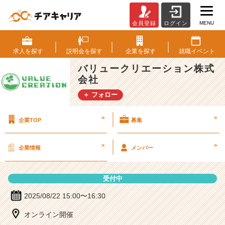
MENU
会員登録
ログイン
バ
リ
ュ
求人を
探す
説明会を
探す
企業を
探す
就職
イベント
ー
バリュークリエーション株式
ク
会社
リ
エ
＋ フォロー
ー
シ
>
>
企業TOP
募集
ョ
ン
株
>
>
企業情報
メンバー
式
会
社
受付中
の
説
2025/08/22 15:00〜16:30
明
オンライン開催
会