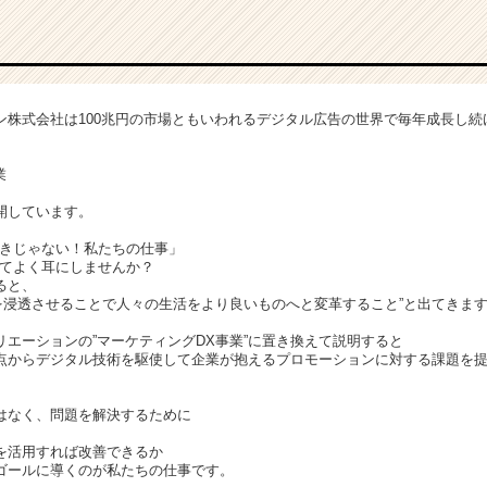
ン株式会社は100兆円の市場ともいわれるデジタル広告の世界で毎年成長し続
業
開しています。
りきじゃない！私たちの仕事」
ってよく耳にしませんか？
ると、
術を浸透させることで人々の生活をより良いものへと変革すること”と出てきま
リエーションの”マーケティングDX事業”に置き換えて説明すると
点からデジタル技術を駆使して企業が抱えるプロモーションに対する課題を
。
はなく、問題を解決するために
を活用すれば改善できるか
ゴールに導くのが私たちの仕事です。