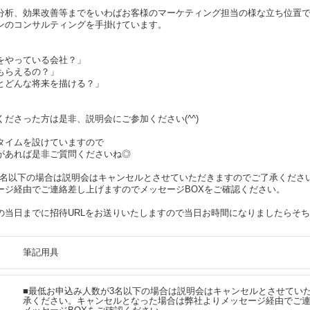
分析、効果改善等までをいわばお客様のマーケティング担当の様な立ち位置
ョンのコンサルティングを手掛けています。
をやっている会社？」
もらえるの？」
とどんな将来を描ける？」
ださった方は是非、説明会にご参加ください(^^)
タイムを設けていますので
があれば是非ご質問くださいね◎
3名以下の場合は説明会はキャンセルとさせていただきますのでご了承くださ
ージ経由でご連絡差し上げますのでメッセージBOXをご確認ください。
の当日までに招待URLをお送りいたしますので当日お時間になりましたらそ
筆記用具
■最低お申込み人数が3名以下の場合は説明会はキャンセルとさせてい
承ください。キャンセルとなった場合は弊社よりメッセージ経由でご