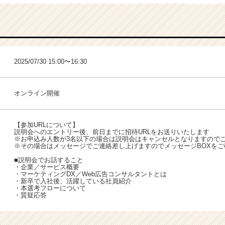
2025/07/30 15:00〜16:30
オンライン開催
【参加URLについて】
説明会へのエントリー後、前日までに招待URLをお送りいたします
※お申込み人数が3名以下の場合は説明会はキャンセルとなりますので
※その場合はメッセージでご連絡差し上げますのでメッセージBOXを
■説明会でお話すること
・企業／サービス概要
・マーケティングDX／Web広告コンサルタントとは
・新卒で入社後、活躍している社員紹介
・本選考フローについて
・質疑応答