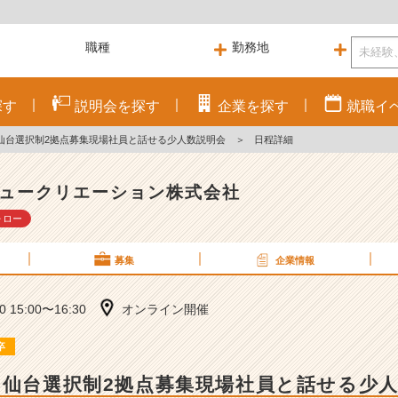
探す
説明会を
探す
企業を
探す
就職
イ
・仙台選択制2拠点募集現場社員と話せる少人数説明会
＞
日程詳細
ュークリエーション株式会社
ォロー
募集
企業情報
30 15:00〜16:30
オンライン開催
卒
・仙台選択制2拠点募集
現場社員と話せる少人