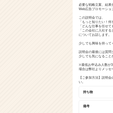
く
必要な戦略立案、結果
就
Web広告プロモーシ
活
サ
この説明会では、
「もっと知りたい！何
イ
「どんな仕事を任せて
ト
「この会社に入社する
チ
についてお話します。
ア
キ
少しでも興味を持ってく
ャ
説明会の最後には質問
リ
少しでも気になること
ア
（C
※最低お申込み人数が
場合は弊社よりメッセ
h
e
【ご参加方法】説明会
e
い。
r
C
持ち物
a
r
備考
e
e