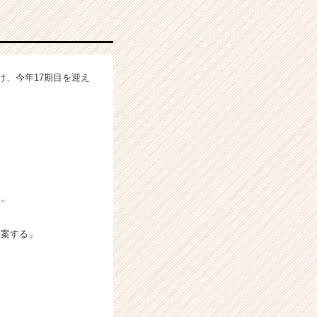
け、今年17期目を迎え
す。
提案する」