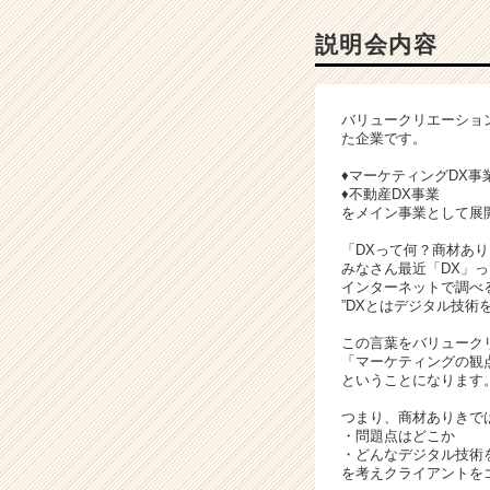
会
詳
説明会内容
細
|
ベ
バリュークリエーショ
ン
た企業です。
チ
ャ
♦マーケティングDX事
♦不動産DX事業
ー・
をメイン事業として展
成
長
「DXって何？商材あ
企
みなさん最近「DX」
業
インターネットで調べ
”DXとはデジタル技
か
ら
この言葉をバリューク
ス
「マーケティングの観
カ
ということになります
ウ
つまり、商材ありきで
ト
・問題点はどこか
が
・どんなデジタル技術
届
を考えクライアントを