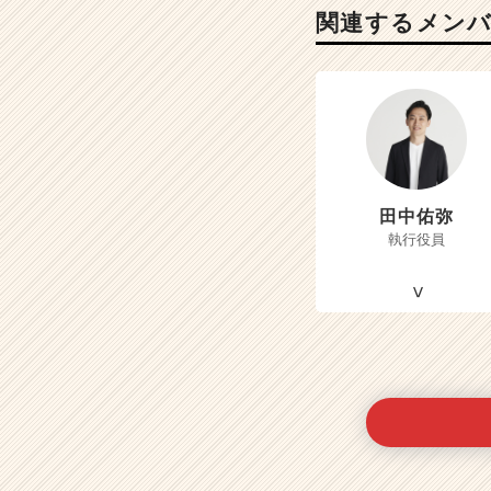
関連するメン
田中佑弥
執行役員