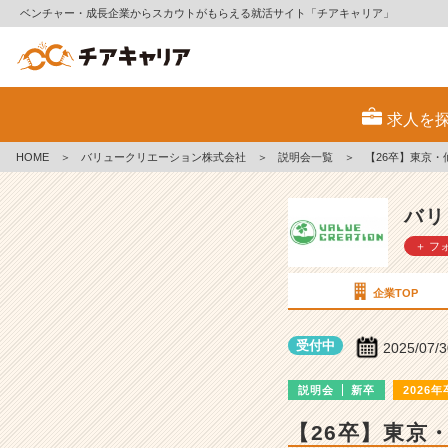
ベンチャー・成長企業からスカウトがもらえる就活サイト「チアキャリア」
バ
リ
求人を
ュ
ー
HOME
＞
バリュークリエーション株式会社
＞
説明会一覧
＞
【26卒】東京
ク
リ
エ
バリ
ー
＋ フ
シ
ョ
ン
企業TOP
株
式
受付中
2025/07/
会
社
説明会
新卒
2026年
の
説
【26卒】東京
明