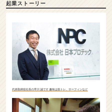
起業ストーリー
続
け
る
の
が
使
命
|
ベ
ン
チ
ャ
ー・
成
長
企
業
代表取締役社長の早川 誠です 趣味は筋トレ、サーフィンなど
か
ら
ス
カ