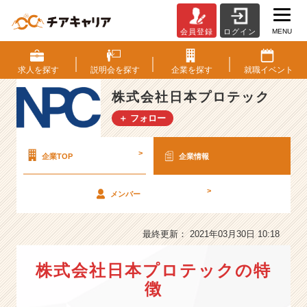
MENU
会員登録
ログイン
株
式
会
求人を
探す
説明会を
探す
企業を
探す
就職
イベント
社
日
株式会社日本プロテック
本
＋ フォロー
プ
ロ
テ
>
企業TOP
企業情報
ッ
ク
>
メンバー
の
会
社
最終更新： 2021年03月30日 10:18
情
報
株式会社日本プロテックの特
-
電
徴
力、