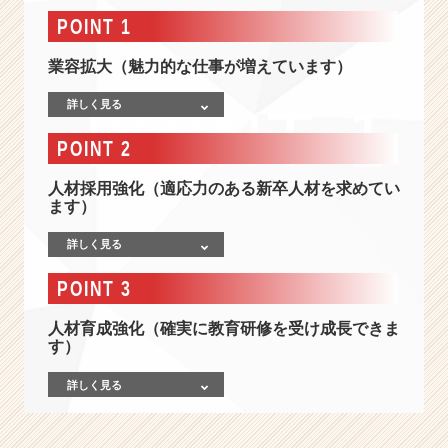
半
POINT 1
導
体、
業容拡大（魅力的な仕事が増えています）
都
市
詳しく見る
交
通
POINT 2
な
ど
人材採用強化（適応力のある新卒人材を求めてい
社
ます）
会
の
詳しく見る
イ
ン
POINT 3
フ
ラ
人材育成強化（確実に教育研修を受け成長できま
を
す）
Ｉ
Ｔ
詳しく見る
で
支
え