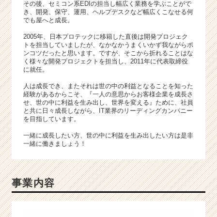
C
その後、セミコン系EDIの担当し幅広く業務を学ぶことがで
き、開発、保守、運用、ヘルプデスクなど幅広くこなせる何
a
でも屋へと成長。
r
e
2005年、日本プロテックに移籍した直後は開発プロジェク
e
トを担当していましたが、なかなかうまくいかず我ながらポ
r）
ンコツだったと思います。ですが、そこから折れることはな
く様々な開発プロジェクトを担当し、2011年に代表取締役
に就任。
人は成長でき、またそれは世の中の利益となることを知った
経験があるからこそ、『一人の意思からお客様企業を成長さ
せ、世の中に利益を生み出し、世界を変える』ために、社員
と共に日々成長しながら、IT業界のリーディングカンパニー
を目指しています。
一緒に成長したい方、世の中に利益を生み出したい方は是非
一緒に働きましょう！
事業内容