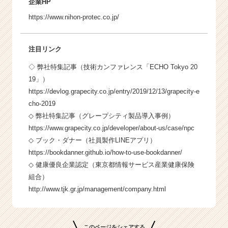
企業HP
https://www.nihon-protec.co.jp/
注目リンク
◇ 弊社特集記事（技術カンファレンス「ECHO Tokyo 20
19」）
https://devlog.grapecity.co.jp/entry/2019/12/13/grapecity-e
cho-2019
◇ 弊社特集記事（グレープシティ製品導入事例）
https://www.grapecity.co.jp/developer/about-us/case/npc
◇ ブック・ダナー（社員製作LINEアプリ）
https://bookdanner.github.io/how-to-use-bookdanner/
◇ 健康優良企業認定（東京都情報サービス産業健康保険
組合）
http://www.tjk.gr.jp/management/company.html
このページをシェアする