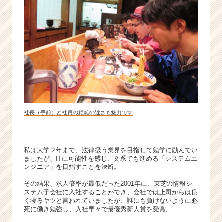
ウ
ト
が
届
く
就
活
サ
イ
ト
チ
社長（手前）と社員の距離の近さも魅力です
ア
キ
ャ
私は大学２年まで、法律扱う業界を目指して勉学に励んでい
リ
ましたが、ITに可能性を感じ、文系でも進める「システムエ
ア
ンジニア」を目指すことを決断。
（C
h
その結果、求人倍率が最低だった2001年に、東芝の情報シ
ステム子会社に入社することができ、会社では上司からは良
e
く寝るヤツと言われていましたが、誰にも負けないように必
e
死に働き勉強し、入社早々で最優秀新人賞を受賞。
r