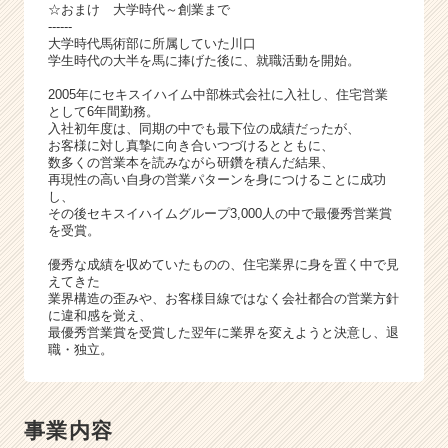
☆おまけ 大学時代～創業まで
------
大学時代馬術部に所属していた川口
学生時代の大半を馬に捧げた後に、就職活動を開始。
2005年にセキスイハイム中部株式会社に入社し、住宅営業
として6年間勤務。
入社初年度は、同期の中でも最下位の成績だったが、
お客様に対し真摯に向き合いつづけるとともに、
数多くの営業本を読みながら研鑽を積んだ結果、
再現性の高い自身の営業パターンを身につけることに成功
し、
その後セキスイハイムグループ3,000人の中で最優秀営業賞
を受賞。
優秀な成績を収めていたものの、住宅業界に身を置く中で見
えてきた
業界構造の歪みや、お客様目線ではなく会社都合の営業方針
に違和感を覚え、
最優秀営業賞を受賞した翌年に業界を変えようと決意し、退
職・独立。
事業内容