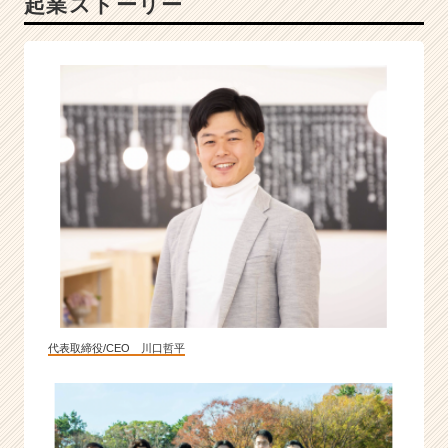
起業ストーリー
シ
ャ
ル
ベ
ン
チ
ャ
ー
|
ベ
ン
チ
ャ
ー・
成
長
代表取締役/CEO 川口哲平
企
業
か
ら
ス