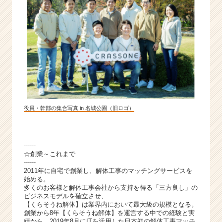
カ
ウ
ト
が
届
く
就
活
サ
イ
役員・幹部の集合写真 in 名城公園（旧ロゴ）
ト
チ
ア
キ
------
ャ
☆創業～これまで
リ
------
2011年に自宅で創業し、解体工事のマッチングサービスを
ア
始める。
（C
多くのお客様と解体工事会社から支持を得る「三方良し」の
h
ビジネスモデルを確立させ、
e
【くらそうね解体】は業界内において最大級の規模となる。
創業から8年【くらそうね解体】を運営する中での経験と実
e
績から、2019年8月にITを活用した日本初の解体工事マッチ