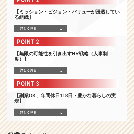
発】
社
【ミッション・ビジョン・バリューが浸透してい
会
る組織】
課
題
詳しく見る
解
決
POINT 2
に
向
【無限の可能性を引き出すHR戦略（人事制
け、
度）】
建
設
詳しく見る
業
POINT 3
界
の”D
【副業OK、年間休日118日・豊かな暮らしの実
X”に
現】
挑
戦
詳しく見る
す
る
ソ
ー