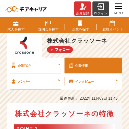
MENU
会員登録
ログイン
株
式
会
求人を
探す
説明会を
探す
企業を
探す
就職
イベント
社
ク
株式会社クラッソーネ
ラ
＋ フォロー
ッ
ソ
ー
>
企業TOP
企業情報
ネ
の
>
>
メンバー
インタビュー
会
社
情
最終更新： 2022年11月09日 11:45
報
-
株式会社クラッソーネの特徴
【名
古
屋
POINT 1