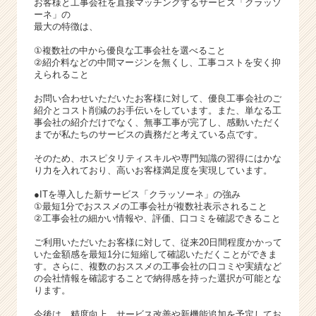
お客様と工事会社を直接マッチングするサービス「クラッソ
ーネ」の
最大の特徴は、
①複数社の中から優良な工事会社を選べること
②紹介料などの中間マージンを無くし、工事コストを安く抑
えられること
お問い合わせいただいたお客様に対して、優良工事会社のご
紹介とコスト削減のお手伝いをしています。また、単なる工
事会社の紹介だけでなく、無事工事が完了し、感動いただく
までが私たちのサービスの責務だと考えている点です。
そのため、ホスピタリティスキルや専門知識の習得にはかな
り力を入れており、高いお客様満足度を実現しています。
●ITを導入した新サービス「クラッソーネ」の強み
①最短1分でおススメの工事会社が複数社表示されること
②工事会社の細かい情報や、評価、口コミを確認できること
ご利用いただいたお客様に対して、従来20日間程度かかって
いた金額感を最短1分に短縮して確認いただくことができま
す。さらに、複数のおススメの工事会社の口コミや実績など
の会社情報を確認することで納得感を持った選択が可能とな
ります。
今後は、精度向上、サービス改善や新機能追加を予定してお