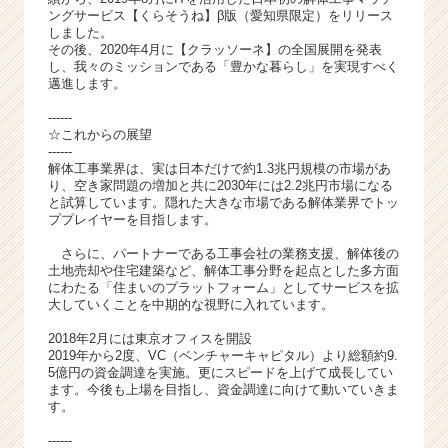
r
ングサービス【くらそうね】β版（愛知県限定）をリリース
C
しました。
a
その後、
2020年4月に【クラッソーネ】の全国展開を発表
し、我々のミッションである「豊かな暮らし」を実現すべく
r
邁進します。
e
e
------
r）
☆これからの展望
------
解体工事業界は、実は日本だけで約1.3兆円規模の市場があ
り、空き家問題の増加と共に2030年には2.2兆円市場になる
と試算しています。隠れた大きな市場である解体業界でトッ
ププレイヤーを目指します。
さらに、パートナーである工事会社の業務支援、解体後の
土地売却や住宅建築など、解体工事分野を起点とした多方面
にわたる「住まいのプラットフォーム」としてサービスを拡
大していくことを中期的な視野に入れています。
2018年2月には東京オフィスを開設
2019年から2度、VC（ベンチャーキャピタル）より総額約9.
5億円の資金調達を実施。更にスピードを上げて成長してい
ます。今後も上場を目指し、資金調達に向けて動いていきま
す。
------