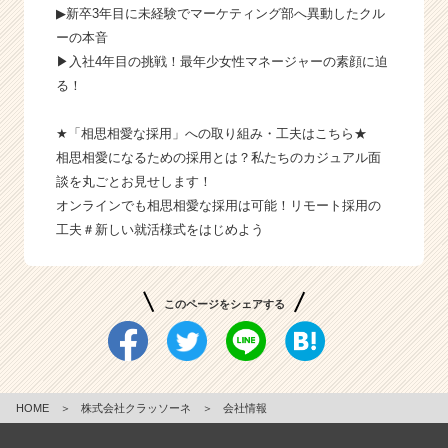
▶新卒3年目に未経験でマーケティング部へ異動したクル
ーの本音
▶入社4年目の挑戦！最年少女性マネージャーの素顔に迫
る！
★「相思相愛な採用」への取り組み・工夫はこちら★
相思相愛になるための採用とは？私たちのカジュアル面
談を丸ごとお見せします！
オンラインでも相思相愛な採用は可能！リモート採用の
工夫＃新しい就活様式をはじめよう
このページをシェアする
HOME
＞
株式会社クラッソーネ
＞
会社情報