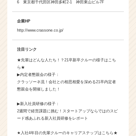
6 東京都千代田区神田多町2-1 神田東山ビル7F
企業HP
http://www.crassone.co.jp/
注目リンク
★先輩はどんな人たち！？21卒新卒クルーの様子はこち
ら★
▶内定者懇親会の様子：
クラッソーネ流！会社との相思相愛を深める21卒内定者
懇親会を開催しました！
▶新入社員研修の様子：
2週間で経営課題に挑む！スタートアップならではのスピ
ード感あふれる新入社員研修をレポート
★入社4年目の先輩クルーのキャリアステップはこちら★