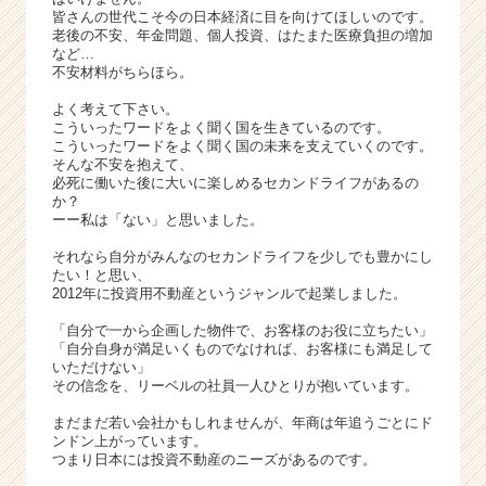
r
皆さんの世代こそ今の日本経済に目を向けてほしいのです。
e
老後の不安、年金問題、個人投資、はたまた医療負担の増加
e
など…
不安材料がちらほら。
r）
よく考えて下さい。
こういったワードをよく聞く国を生きているのです。
こういったワードをよく聞く国の未来を支えていくのです。
そんな不安を抱えて、
必死に働いた後に大いに楽しめるセカンドライフがあるの
か？
ーー私は「ない」と思いました。
それなら自分がみんなのセカンドライフを少しでも豊かにし
たい！と思い、
2012年に投資用不動産というジャンルで起業しました。
「自分で一から企画した物件で、お客様のお役に立ちたい」
「自分自身が満足いくものでなければ、お客様にも満足して
いただけない」
その信念を、リーベルの社員一人ひとりが抱いています。
まだまだ若い会社かもしれませんが、年商は年追うごとにド
ンドン上がっています。
つまり日本には投資不動産のニーズがあるのです。