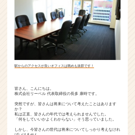
が
届
く
就
活
サ
イ
ト
チ
ア
駅からのアクセスが良いオフィスは眺めも抜群です！
キ
ャ
リ
ア
皆さん、こんにちは。
（C
株式会社リーベル 代表取締役の長多 康時です。
h
突然ですが、皆さんは将来について考えたことはあります
e
か？
e
私は正直、皆さんの年代では考えられませんでした。
r
「何をしていいかよくわからない」そう思っていました。
C
しかし、今皆さんの世代は将来についてしっかり考えなけれ
a
ばいけません。