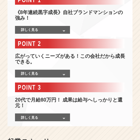
0
0％
《8年連続黒字成長》自社ブランドマンションの
成
強み！
果
が
詳しく見る
出
せ
POINT 2
る
理
広がっていくニーズがある！この会社だから成長
由
できる。
が
あ
詳しく見る
る》
POINT 3
同
世
20代で月給80万円！ 成果は給与へしっかりと還
代
元！
と
の
詳しく見る
圧
倒
的
な