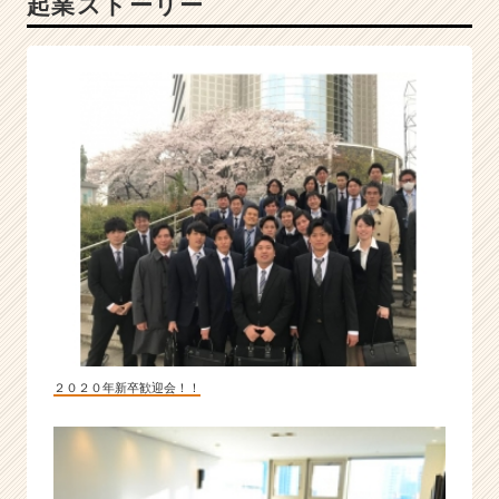
起業ストーリー
「成
長
の
差」
を。
|
ベ
ン
チ
ャ
ー・
成
長
企
業
か
２０２０年新卒歓迎会！！
ら
ス
カ
ウ
ト