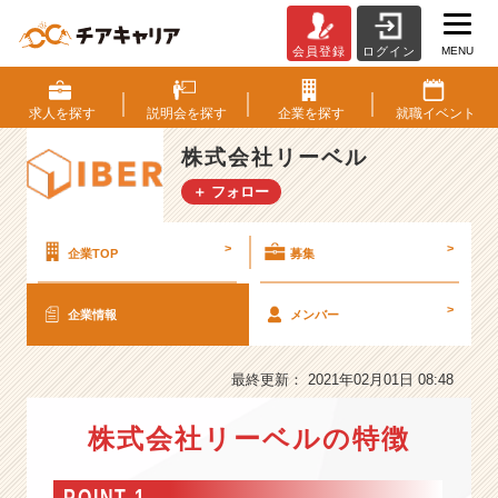
MENU
会員登録
ログイン
株
式
会
求人を
探す
説明会を
探す
企業を
探す
就職
イベント
社
リ
株式会社リーベル
ー
＋ フォロー
ベ
ル
の
>
>
企業TOP
募集
会
社
>
企業情報
メンバー
情
報
-
最終更新： 2021年02月01日 08:48
《新
卒
株式会社リーベルの特徴
で
も
1
POINT 1