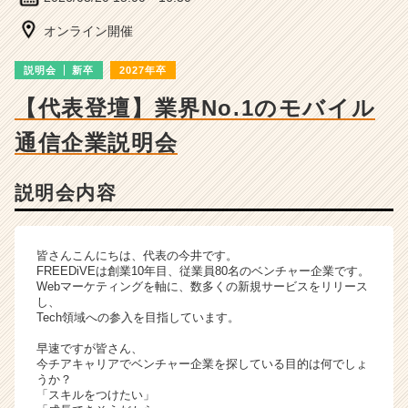
ベ
ン
オンライン開催
チ
ャ
説明会
新卒
2027年卒
ー・
成
【代表登壇】業界No.1のモバイル
長
通信企業説明会
企
業
か
説明会内容
ら
ス
カ
ウ
皆さんこんにちは、代表の今井です。
FREEDiVEは創業10年目、従業員80名のベンチャー企業です。
ト
Webマーケティングを軸に、数多くの新規サービスをリリース
が
し、
届
Tech領域への参入を目指しています。
く
早速ですが皆さん、
就
今チアキャリアでベンチャー企業を探している目的は何でしょ
活
うか？
サ
「スキルをつけたい」
イ