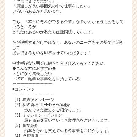
「成長できそうだから」
ト
「風通しが良い雰囲気の中で仕事をしたい」
いろいろあるかと思います。
チ
ア
でも、「本当にそれができる企業」なのかわかる説明会をして
キ
いるところが
ャ
どれだけあるのか私たちは疑問視しています。
リ
ただ説明するだけではなく、あなたのニーズをその場でお聞き
ア
して
（C
提供できるものを即答させていただきます！
h
中途半端な説明会に飽きたらぜひ来てみてください。
e
◆こんな方におすすめ◆
e
・とにかく成長したい
r
・将来、起業や事業化を目指している
C
ーーーーーーーーーー
■コンテンツ
a
ーーーーーーーーーー
r
【1】取締役メッセージ
e
【2】株式会社FREEDiVEの紹介
e
歩んできた歴史をご紹介します。
r）
【3】ミッション・ビジョン
最も価値を置いている企業理念をご紹介します。
【3】事業紹介
沿革とそれを支えている各事業をご紹介します。
【4】成長環境