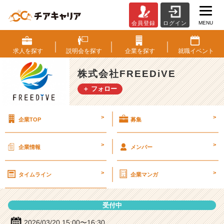
MENU
会員登録
ログイン
株
式
会
求人を
探す
説明会を
探す
企業を
探す
就職
イベント
社
F
株式会社FREEDiVE
R
＋ フォロー
E
E
D
>
>
企業TOP
募集
i
V
E
>
>
企業情報
メンバー
の
説
>
>
明
タイムライン
企業マンガ
会
詳
受付中
細
|
2026/03/20 15:00〜16:30