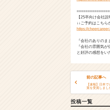
===============
【25卒向け会社
↓↓ご予約はこちら
https://cheercaree
『会社のありのま
『会社の雰囲気が
と好評の感想をい
前の記事へ
【速報】日本で
賞を受賞しまし
投稿一覧