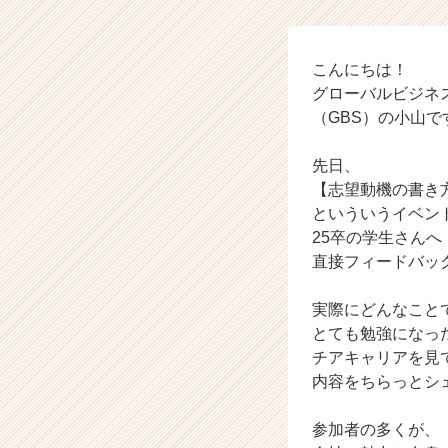
リ
ュ
ー
シ
こんにちは！
ョ
グローバルビジネ
ン
（GBS）の小山で
株
式
先日、
会
【志望動機の書き
社
といういうイベン
の
タ
25卒の学生さんへ
イ
直接フィードバッ
ム
ラ
実際にどんなこと
イ
とても勉強になっ
ン】
チアキャリアを見
|
内容をちらっとシ
ベ
ン
チ
参加者の多くが、
ャ