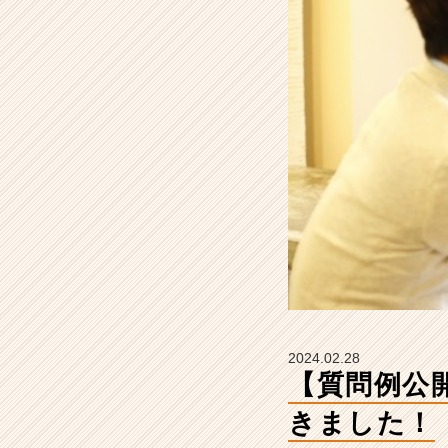
W
S
に
参
加
し
て
き
ま
し
た！
【グ
ロ
ー
バ
ル
ビ
2024.02.28
ジ
【質問例公
ネ
ス
きました！
ソ