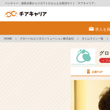
ベンチャー・成長企業からスカウトがもらえる就活サイト「チアキャリア」
【質
問
求人を
例
公
HOME
＞
グローバルビジネスソリューション株式会社
＞
タイムライン一覧
＞
開】
2
5
グロ
卒
＋ フ
向
け
志
企業TOP
望
動
機
の
書
き
方