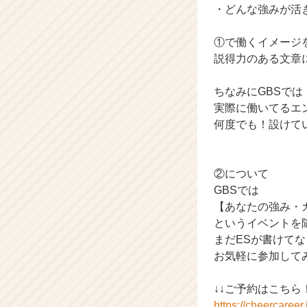
キ
・どんな強みが活
ャ
リ
①で働くイメージ
ア
説得力のある文章
（C
h
ちなみにGBSでは
e
実際に働いてるエ
e
r
何度でも！設けてい
C
a
r
②について
e
GBSでは
e
【あなたの強み・
r）
というイベントを
まだESが書けて
お気軽に参加して
↓↓ご予約はこちら
https://cheercaree