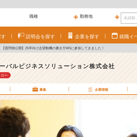
探す
説明会を
探す
企業を
探す
就職
イ
【質問例公開】25卒向け志望動機の書き方WSに参加してきました！
ーバルビジネスソリューション株式会社
ォロー
募集
企業情報