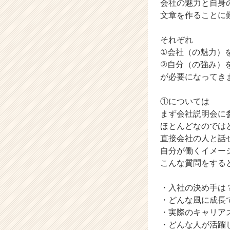
会社の魅力と自身
ー・
文章を作ることに
成
長
それぞれ
企
①会社（の魅力）
業
か
②自分（の強み）
ら
が必要になってき
ス
カ
①については
ウ
まず会社説明会に
ト
ほとんどなのでは
が
直接会社の人と話
届
く
自分が働くイメー
就
こんな質問をする
活
サ
・入社の決め手は
イ
・どんな風に成長
ト
・実際のキャリア
チ
・どんな人が活躍
ア