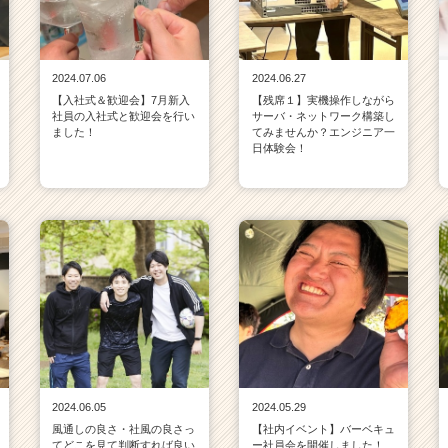
2024.07.06
2024.06.27
【入社式＆歓迎会】7月新入
【残席１】実機操作しながら
社員の入社式と歓迎会を行い
サーバ・ネットワーク構築し
ました！
てみませんか？エンジニア一
日体験会！
2024.06.05
2024.05.29
風通しの良さ・社風の良さっ
【社内イベント】バーベキュ
てどこを見て判断すれば良い
ー社員会を開催しました！