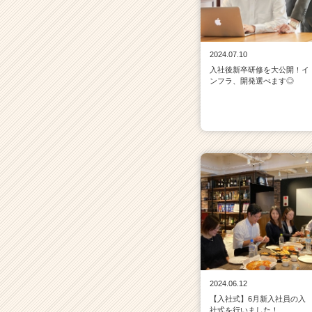
2024.07.10
入社後新卒研修を大公開！イ
ンフラ、開発選べます◎
2024.06.12
【入社式】6月新入社員の入
社式を行いました！