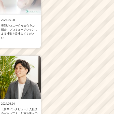
2024.06.20
GBSのユニークな文化をご
紹介！プロミュージシャンに
よる社歌を是非みてくださ
い！
2024.05.24
【新卒インタビュー】入社後
のギャップ？！と就活生への