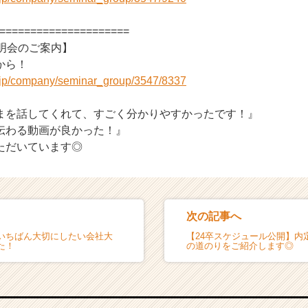
=====================
説明会のご案内】
から！
r.jp/company/seminar_group/3547/8337
まを話してくれて、すごく分かりやすかったです！』
伝わる動画が良かった！』
ただいています◎
次の記事へ
いちばん大切にしたい会社大
【24卒スケジュール公開】内
た！
の道のりをご紹介します◎