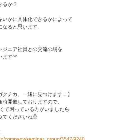
きるか？
をいかに具体化できるかによって
になると思います。
ンジニア社員との交流の場を
ます^^
ガクチカ、一緒に見つけます！】
随時開催しておりますので、
なくて困っている方がいましたら
みてくださいね◎
！
r.jp/company/seminar_group/3547/9240