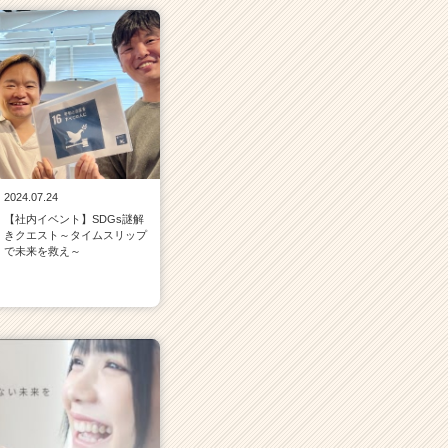
2024.07.24
【社内イベント】SDGs謎解
きクエスト～タイムスリップ
で未来を救え～