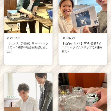
2024.07.31
2024.07.24
【エンジニア研修】サーバ・ネッ
【社内イベント】SDGs謎解きク
トワーク構築体験会を開催しまし
エスト～タイムスリップで未来を
た！
救え～