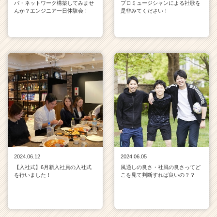
バ・ネットワーク構築してみませ
プロミュージシャンによる社歌を
んか？エンジニア一日体験会！
是非みてください！
2024.06.12
2024.06.05
【入社式】6月新入社員の入社式
風通しの良さ・社風の良さってど
を行いました！
こを見て判断すれば良いの？？