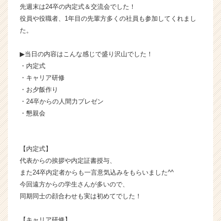
先週末は24卒の内定式＆交流会でした！
ュ
役員や役職者、1年目の先輩方多くの社員も参加してくれまし
ー
シ
た。
ョ
ン
▶︎当日の内容はこんな感じで盛り沢山でした！
株
・内定式
式
・キャリア研修
会
・お夕飯作り
社
・24卒からの人間力プレゼン
の
タ
・懇親会
イ
ム
ラ
【内定式】
イ
代表からの挨拶や内定証書授与、
ン】
また24卒内定者からも一言意気込みをもらいました^^
|
今回遠方からの学生さんが多いので、
ベ
ン
同期同士の顔合わせも実は初めてでした！
チ
ャ
【キャリア研修】