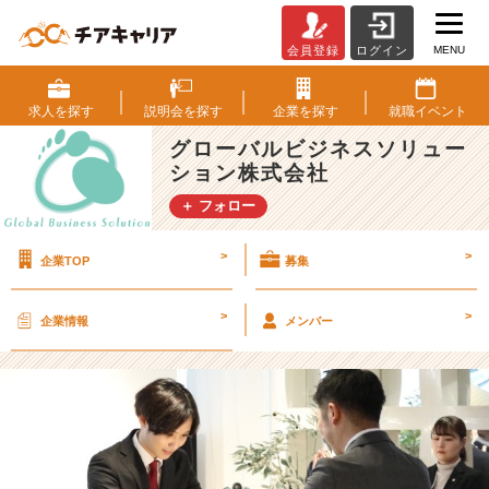
MENU
会員登録
ログイン
【2
4
卒
求人を
探す
説明会を
探す
企業を
探す
就職
イベント
内
グローバルビジネスソリュー
定
ション株式会社
式】
社
＋ フォロー
員
も
>
>
企業TOP
募集
参
加
型！
>
>
企業情報
メンバー
ゲ
ー
ム
や
夕
飯
作