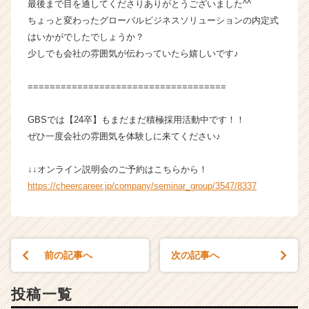
キ
最後まで目を通してくださりありがとうございました^^
ャ
ちょっと変わったグローバルビジネスソリューションの内定式
リ
はいかがでしたでしょうか？
ア
少しでも会社の雰囲気が伝わっていたら嬉しいです♪
（C
h
====================================
e
e
r
GBSでは【24卒】もまだまだ積極採用活動中です！！
C
ぜひ一度会社の雰囲気を体験しに来てください♪
a
r
↓↓オンライン説明会のご予約はこちらから！
e
https://cheercareer.jp/company/seminar_group/3547/8337
e
r）
前の記事へ
次の記事へ
投稿一覧