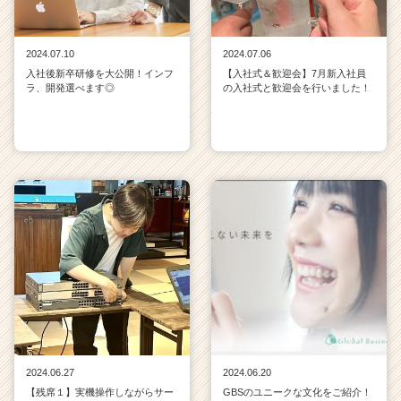
2024.07.10
2024.07.06
入社後新卒研修を大公開！インフ
【入社式＆歓迎会】7月新入社員
ラ、開発選べます◎
の入社式と歓迎会を行いました！
2024.06.27
2024.06.20
【残席１】実機操作しながらサー
GBSのユニークな文化をご紹介！