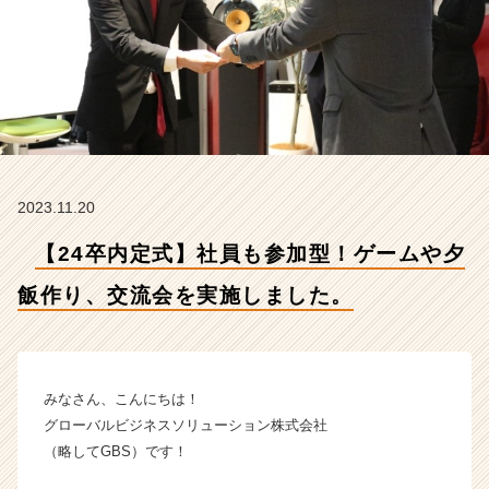
り、
交
流
会
を
実
施
し
ま
2023.11.20
し
た。
【24卒内定式】社員も参加型！ゲームや夕
【グ
ロ
飯作り、交流会を実施しました。
ー
バ
ル
ビ
ジ
みなさん、こんにちは！
ネ
グローバルビジネスソリューション株式会社
ス
（略してGBS）です！
ソ
リ