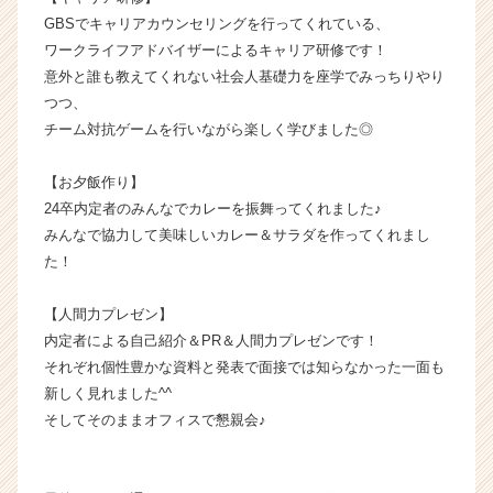
ー・
GBSでキャリアカウンセリングを行ってくれている、
成
ワークライフアドバイザーによるキャリア研修です！
長
意外と誰も教えてくれない社会人基礎力を座学でみっちりやり
企
つつ、
業
か
チーム対抗ゲームを行いながら楽しく学びました◎
ら
ス
【お夕飯作り】
カ
24卒内定者のみんなでカレーを振舞ってくれました♪
ウ
みんなで協力して美味しいカレー＆サラダを作ってくれまし
ト
た！
が
届
く
【人間力プレゼン】
就
内定者による自己紹介＆PR＆人間力プレゼンです！
活
それぞれ個性豊かな資料と発表で面接では知らなかった一面も
サ
新しく見れました^^
イ
そしてそのままオフィスで懇親会♪
ト
チ
ア