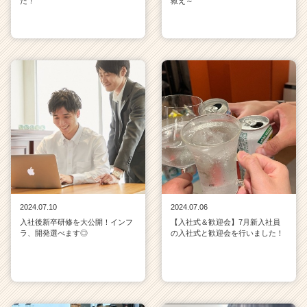
た！
救え～
2024.07.10
2024.07.06
入社後新卒研修を大公開！インフ
【入社式＆歓迎会】7月新入社員
ラ、開発選べます◎
の入社式と歓迎会を行いました！