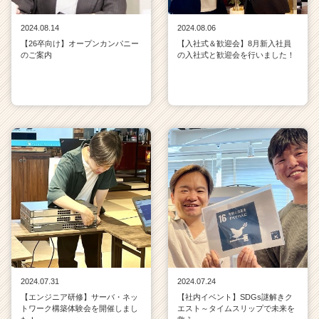
e
r）
2024.08.14
2024.08.06
【26卒向け】オープンカンパニー
【入社式＆歓迎会】8月新入社員
のご案内
の入社式と歓迎会を行いました！
2024.07.31
2024.07.24
【エンジニア研修】サーバ・ネッ
【社内イベント】SDGs謎解きク
トワーク構築体験会を開催しまし
エスト～タイムスリップで未来を