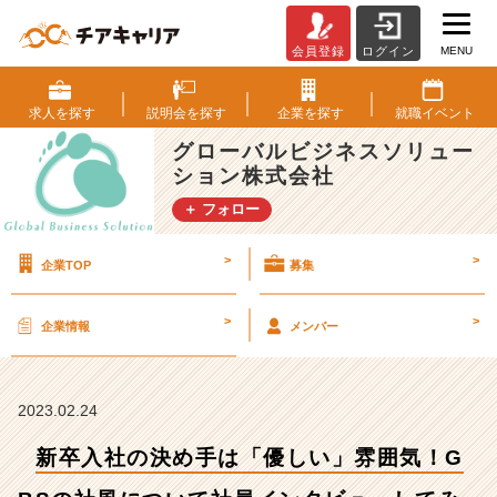
MENU
会員登録
ログイン
新
卒
入
求人を
探す
説明会を
探す
企業を
探す
就職
イベント
社
グローバルビジネスソリュー
の
ション株式会社
決
め
＋ フォロー
手
は
>
>
企業TOP
募集
「優
し
い」
>
>
企業情報
メンバー
雰
囲
気！
G
2023.02.24
B
新卒入社の決め手は「優しい」雰囲気！G
S
の