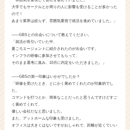
ー
大学でもサークルとか周りの人に影響を受けることが多かった
バ
ので！
ル
あまり業界は絞らず、雰囲気重視で就活を進めていました。」
ビ
ジ
――GBSとの出会いについて教えてください。
ネ
「就活が長引いていた中、
ス
ソ
夏ごろエージェントに紹介されたのが出会いです。
リ
インフラの研修に参加させてもらって、
ュ
そのまま選考に進み、10月に内定をいただきました。」
ー
シ
――GBSの第一印象はいかがでしたか？
ョ
「研修を受けたとき、とにかく褒めてくれたのが印象的でし
ン
た。
株
式
コマンドを打つとか、簡単なことだったと思うんですけどすご
会
く褒めてくれて、
社
優しい会社だなと思いました。
の
また、アットホームな印象も受けました。
タ
オフィスは大きくはないですがおしゃれで、距離が近くていい
イ