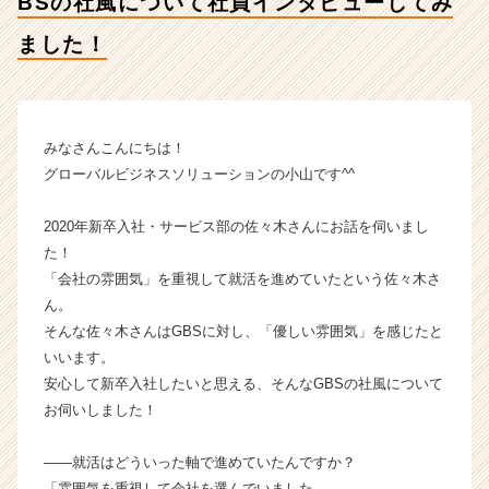
BSの社風について社員インタビューしてみ
社
風
ました！
に
つ
い
て
社
みなさんこんにちは！
員
グローバルビジネスソリューションの小山です^^
イ
ン
2020年新卒入社・サービス部の佐々木さんにお話を伺いまし
タ
た！
ビ
「会社の雰囲気」を重視して就活を進めていたという佐々木さ
ュ
ー
ん。
し
そんな佐々木さんはGBSに対し、「優しい雰囲気」を感じたと
て
いいます。
み
安心して新卒入社したいと思える、そんなGBSの社風について
ま
お伺いしました！
し
た！
――就活はどういった軸で進めていたんですか？
【グ
ロ
「雰囲気を重視して会社を選んでいました。