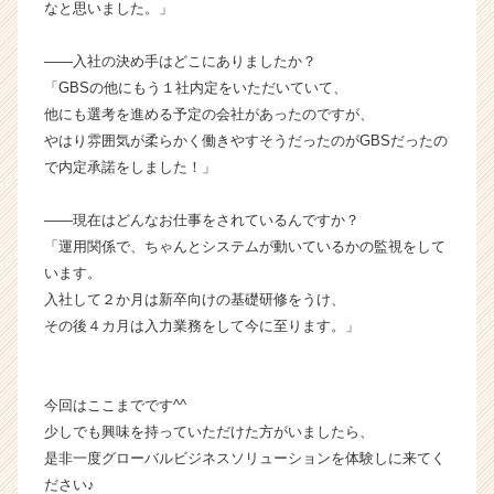
なと思いました。」
ム
ラ
イ
――入社の決め手はどこにありましたか？
ン】
「GBSの他にもう１社内定をいただいていて、
|
他にも選考を進める予定の会社があったのですが、
ベ
やはり雰囲気が柔らかく働きやすそうだったのがGBSだったの
ン
で内定承諾をしました！」
チ
ャ
――現在はどんなお仕事をされているんですか？
ー・
成
「運用関係で、ちゃんとシステムが動いているかの監視をして
長
います。
企
入社して２か月は新卒向けの基礎研修をうけ、
業
その後４カ月は入力業務をして今に至ります。」
か
ら
ス
今回はここまでです^^
カ
ウ
少しでも興味を持っていただけた方がいましたら、
ト
是非一度グローバルビジネスソリューションを体験しに来てく
が
ださい♪