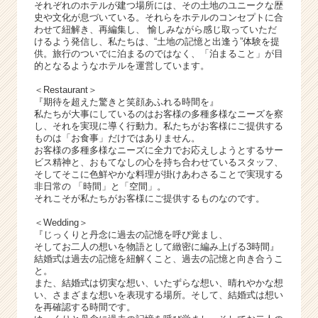
それぞれのホテルが建つ場所には、その土地のユニークな歴
史や文化が息づいている。それらをホテルのコンセプトに合
わせて紐解き、再編集し、 愉しみながら感じ取っていただ
けるよう発信し、私たちは、“土地の記憶と出逢う”体験を提
供。旅行のついでに泊まるのではなく、「泊まること」が目
的となるようなホテルを運営しています。
＜Restaurant＞
『期待を超えた驚きと笑顔あふれる時間を』
私たちが大事にしているのはお客様の多種多様なニーズを察
し、それを実現に導く行動力。私たちがお客様にご提供する
ものは「お食事」だけではありません。
お客様の多種多様なニーズに全力でお応えしようとするサー
ビス精神と、おもてなしの心を持ち合わせているスタッフ、
そしてそこに色鮮やかな料理が掛けあわさることで実現する
非日常の 「時間」と「空間」。
それこそが私たちがお客様にご提供するものなのです。
＜Wedding＞
『じっくりと丹念に過去の記憶を呼び覚まし、
そしてお二人の想いを物語として緻密に編み上げる3時間』
結婚式は過去の記憶を紐解くこと、過去の記憶と向き合うこ
と。
また、結婚式は切実な想い、いたずらな想い、晴れやかな想
い、さまざまな想いを表現する場所。そして、結婚式は想い
を再確認する時間です。