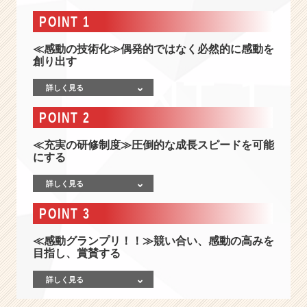
会
社
POINT 1
情
報
≪感動の技術化≫偶発的ではなく必然的に感動を
-
創り出す
感
詳しく見る
動
で
POINT 2
満
ち
≪充実の研修制度≫圧倒的な成長スピードを可能
あ
にする
ふ
れ
詳しく見る
る
日
POINT 3
本
を
≪感動グランプリ！！≫競い合い、感動の高みを
創
目指し、賞賛する
っ
て
詳しく見る
ゆ
く。