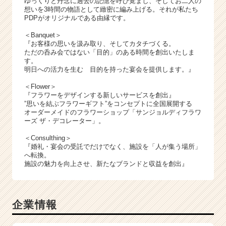
ゆっくりと丹念に過去の記憶を呼び覚まし、そしてお二人の
想いを3時間の物語として緻密に編み上げる。それが私たち
PDPがオリジナルである由縁です。
＜Banquet＞
『お客様の思いを汲み取り、そしてカタチづくる。
ただの呑み会ではない「目的」のある時間を創出いたしま
す。
明日への活力を生む 目的を持った宴会を提供します。』
＜Flower＞
『フラワーをデザインする新しいサービスを創出』
”思いを結ぶフラワーギフト”をコンセプトに全国展開する
オーダーメイドのフラワーショップ「サンジョルディフラワ
ーズ ザ・デコレーター」。
＜Consulthing＞
『婚礼・宴会の受託でだけでなく、施設を「人が集う場所」
へ転換。
施設の魅力を向上させ、新たなブランドと収益を創出』
企業情報