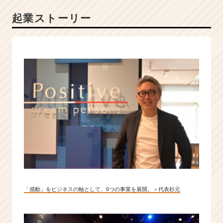
ー
起業ストーリー
６
事
業
を
通
じ
た
感
動
創
出
で
日
本
の
幸
福
「感動」をビジネスの軸として、6つの事業を展開。＞代表杉元
度
や
心