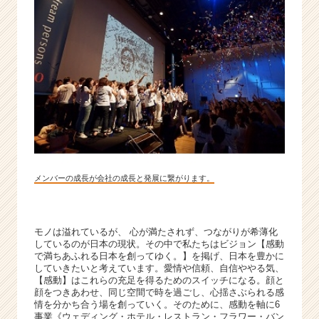
の
豊
か
さ
を
向
上
す
る
ー
|
ベ
メンバーの成長が会社の成長と発展に繋がります。
ン
チ
ャ
モノは溢れているが、 心が満たされず、つながりが希薄化
ー・
しているのが日本の現状。その中で私たちはビジョン【感動
成
で満ちあふれる日本を創ってゆく。】を掲げ、日本を豊かに
長
していきたいと考えています。愛情や信頼、自信ややる気、
企
【感動】はこれらの充足を得るためのスイッチになる。顔と
業
顔をつきあわせ、同じ空間で時を過ごし、心揺さぶられる感
情を分かち合う場を創っていく。そのために、感動を軸に6
か
事業《ウェディング・ホテル・レストラン・フラワー・バン