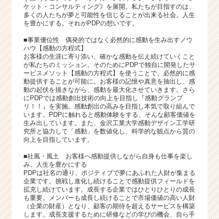
ら
ケット・コンサルティング》を展開。私たちが目指すのは、
ス
多くの人たちが夢と可能性を信じることが出来る社会。人生
カ
を豊かにする。それがPDPの想いです。
ウ
■事業優位性 偶発的ではなく必然的に感動を生み出すノウ
ト
ハウ【感動の方程式】
が
お客様の生涯に寄り添い、確かな感動を伝え続けていくこと
届
が私たちのミッション。そのためにPDPで独自に開発したサ
ービスメソット【感動の方程式】を使うことで、必然的に感
く
動提供することが可能に。お客様の記憶や真意を抽出し、感
就
動の起伏を描きながら、感動を最大化させていきます。さら
活
にPDPでは感動創出技術の向上を目指し『感動グランプ
サ
リ！！』を実施。感動創出の高みを目指し本気で取り組んで
います。PDPに触れると感動体験をする、そんな顧客価値を
イ
生み出しています。また、金沢工業大学感動デザイン工学研
ト
究所と協力して「感動」を数値化し、科学的な観点から質の
チ
向上を目指しています。
ア
キ
■社風・風土 お客様へ感動提供しながら自身も仕事を楽し
み、人生を豊かにする
ャ
PDPは社名の通り、ポジティブで夢にあふれた人財が集まる
リ
企業です。挑戦し進化し続けることで感動提供フィールドを
ア
拡充し続けています。成長する企業ではひとりひとりの成長
（C
も重要。メンバーも成長し続けることで市場価値の高い人財
（企業の財産）となり、顧客の期待を超えるサービスを構築
h
します。成長支援するために研修などの学びの機会、自ら手
e