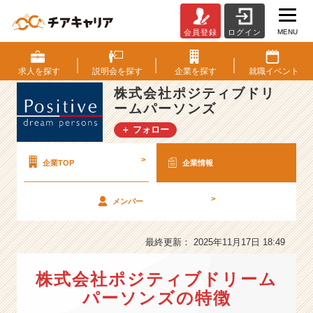
MENU
会員登録
ログイン
株
式
会
求人を
探す
説明会を
探す
企業を
探す
就職
イベント
社
株式会社ポジティブドリ
ポ
ームパーソンズ
ジ
テ
＋ フォロー
ィ
ブ
>
企業TOP
企業情報
ド
リ
ー
>
メンバー
ム
パ
最終更新： 2025年11月17日 18:49
ー
ソ
ン
株式会社ポジティブドリーム
ズ
パーソンズの特徴
の