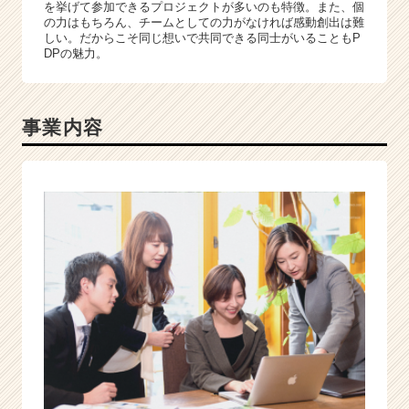
を挙げて参加できるプロジェクトが多いのも特徴。また、個
e
の力はもちろん、チームとしての力がなければ感動創出は難
r
しい。だからこそ同じ想いで共同できる同士がいることもP
DPの魅力。
C
a
r
e
事業内容
e
r）