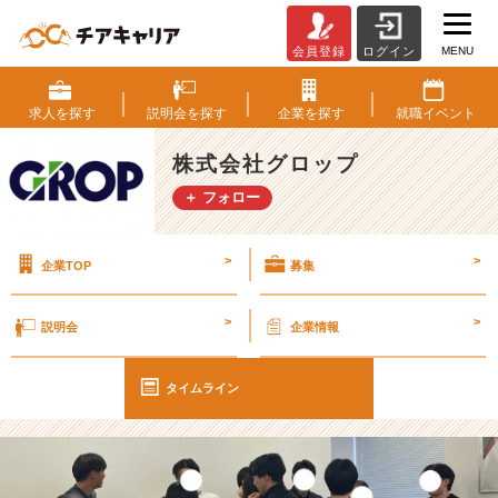
MENU
会員登録
ログイン
2
7
卒
求人を
探す
説明会を
探す
企業を
探す
就職
イベント
内
定
株式会社グロップ
者
＋ フォロー
懇
親
会！
>
>
企業TOP
募集
【株
式
会
>
>
説明会
企業情報
社
グ
ロ
タイムライン
ッ
プ
の
タ