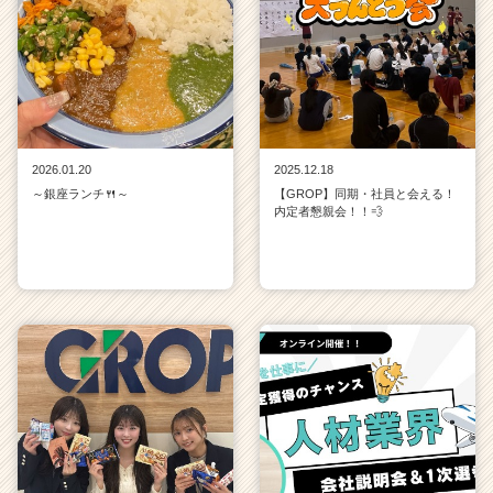
2026.01.20
2025.12.18
～銀座ランチ🍴～
【GROP】同期・社員と会える！
内定者懇親会！！💨