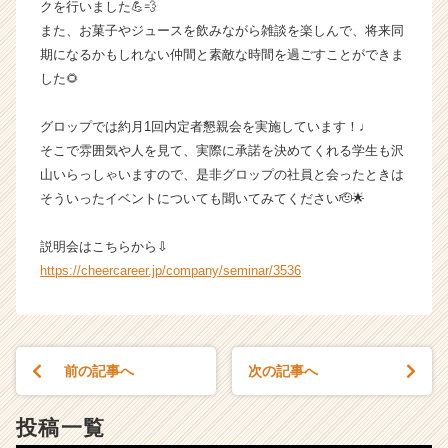
クを行いました💪💨
届
また、お菓子やジュースを飲みながら雑談を楽しんで、将来同
く
期になるかもしれない仲間と素敵な時間を過ごすことができま
就
した🌻
活
サ
イ
グロップでは約月1回内定者懇親会を実施しています！♩
ト
そこで雰囲気や人を見て、実際に承諾を決めてくれる学生も沢
チ
山いらっしゃいますので、是非グロップの社員と会ったときは
ア
そういったイベントについても聞いてみてください🫡🌟
キ
ャ
説明会はこちらから⇩
リ
https://cheercareer.jp/company/seminar/3536
ア
（C
h
e
e
前の記事へ
次の記事へ
r
C
a
投稿一覧
r