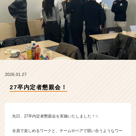
イ
ム
ラ
イ
ン】
|
ベ
ン
チ
ャ
ー・
成
2026.01.27
長
企
27卒内定者懇親会！
業
か
ら
ス
先日、27卒内定者懇親会を実施いたしました！✨
カ
ウ
ト
全員で楽しめるワークと、チームやペアで競い合うようなワー
が