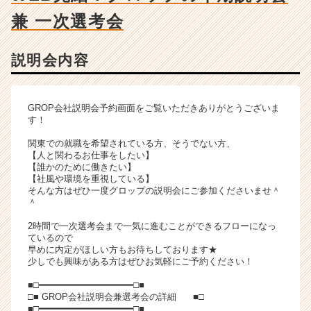
ー・
兼 一次選考会
成
長
企
説明会内容
業
か
ら
ス
GROP会社説明会予約画面をご覧いただきありがとうございま
す！
カ
ウ
関東での就職を希望されている方、そうでない方、
ト
【人と関わるお仕事をしたい】
が
【誰かのために働きたい】
届
【社風や環境を重視している】
そんな方はぜひ一度グロップの説明会にご参加くださいませ＾
く
＾
就
活
2時間で一次選考会まで一気に進むことができるフローになっ
サ
ているので
早めに内定がほしい方もお待ちしております★
イ
少しでも興味がある方はぜひお気軽にご予約ください！
ト
チ
■□━━━━━━━━━━━━━━━━━□■
ア
□■ GROP会社説明会兼選考会の詳細 ■□
■□━━━━━━━━━━━━━━━━━□■
キ