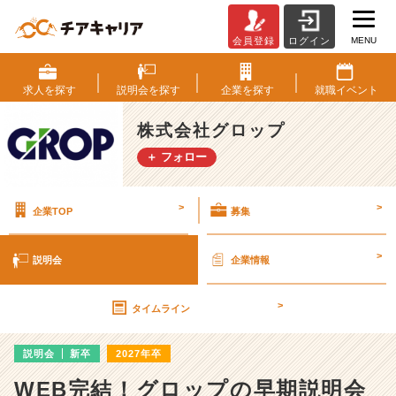
MENU
会員登録
ログイン
株
式
会
求人を
探す
説明会を
探す
企業を
探す
就職
イベント
社
グ
株式会社グロップ
ロ
＋ フォロー
ッ
プ
の
>
>
企業TOP
募集
説
明
会
>
説明会
企業情報
詳
細
>
|
タイムライン
ベ
ン
説明会
新卒
2027年卒
チ
ャ
WEB完結！グロップの早期説明会