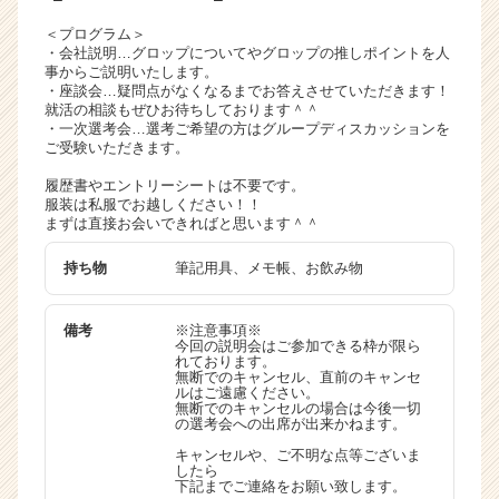
ャ
＜プログラム＞
リ
・会社説明…グロップについてやグロップの推しポイントを人
ア
事からご説明いたします。
・座談会…疑問点がなくなるまでお答えさせていただきます！
（C
就活の相談もぜひお待ちしております＾＾
h
・一次選考会…選考ご希望の方はグループディスカッションを
e
ご受験いただきます。
e
r
履歴書やエントリーシートは不要です。
服装は私服でお越しください！！
C
まずは直接お会いできればと思います＾＾
a
r
持ち物
筆記用具、メモ帳、お飲み物
e
e
r）
備考
※注意事項※
今回の説明会はご参加できる枠が限ら
れております。
無断でのキャンセル、直前のキャンセ
ルはご遠慮ください。
無断でのキャンセルの場合は今後一切
の選考会への出席が出来かねます。
キャンセルや、ご不明な点等ございま
したら
下記までご連絡をお願い致します。